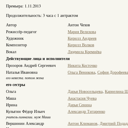
Премьера: 1.11.2013
Продолжительность: 3 часа с 1 антрактом
Автор
Антон Чехов
Режиссёр-педагог
Мария Велихова
Художник
Кирилл Андреев
Композитор
Кирилл Волков
Вокал
Людмила Кремнёва
Действующие лица и исполнители
Прозоров Андрей Сергеевич
Никита Косточко
Наталья Ивановна
Ольга Веникова
,
София Дорофеев
его невеста, потом жена
его сестры
Ольга
Дарья Новосельцева
,
Карнелина Ш
Маша
Анастасия Чуева
Ирина
Дарья Сенина
Кулыгин Фёдор Ильич
Александр Титаренко
учитель гимназии, муж Маши
Вершинин Александр
Антон Климанов
,
Дмитрий Подад