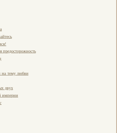
а
айтесь
ся!
я предосторожность
д
 на тему любви
ых двух
ей империи
с