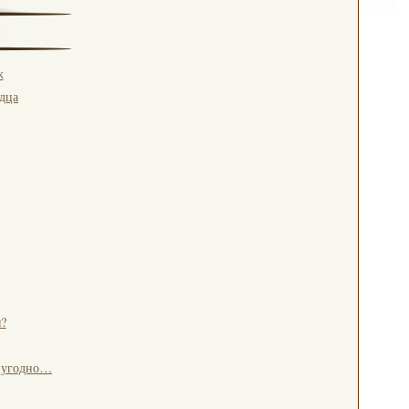
ж
рдца
?
о угодно…