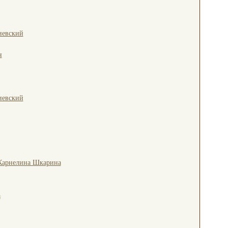
иевский
н
иевский
Карнелина Шкарина
а