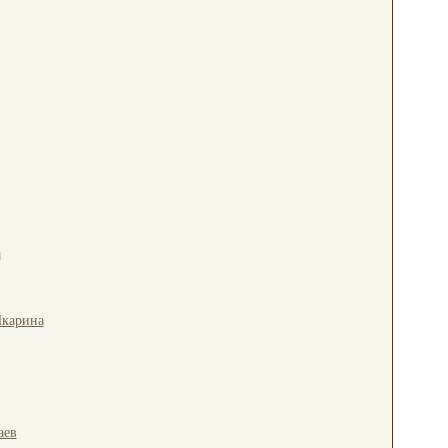
а
карина
аев