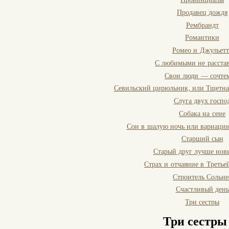
Продавец дождя
Рембрандт
Романтики
Ромео и Джульетт
С любимыми не расстав
Свои люди — сочтем
Севильский цирюльник, или Тщетна
Слуга двух госпо
Собака на сене
Сон в шалую ночь или вариации
Старший сын
Старый друг лучше нов
Страх и отчаяние в Треть
Строитель Сольне
Счастливый день
Три сестры
Три сестры