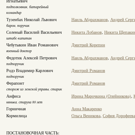
Игнатьевич
подполковник, батарейный
командир
Тузенбах Николай Львович
Наиль Абдрахманов
,
Андрей Серг
барон, поручик
Соленый Василий Васильевич
Никита Лобанов
,
Никита Щепаки
штабс-капитан
Чебутыкин Иван Романович
Дмитрий Корепин
военный доктор
Федотик Алексей Петрович
Наиль Абдрахманов
,
Андрей Серг
подпоручик
Родэ Владимир Карлович
Дмитрий Романов
подпоручик
Ферапонт
Дмитрий Романов
сторож из земской управы, старик
Анфиса
Ирина Марочкина (Олейникова)
,
нянька, старуха 80 лет
Горничная
Анна Макаренко
Кормилица
Ольга Веникова
,
София Дорофеев
ПОСТАНОВОЧНАЯ ЧАСТЬ: