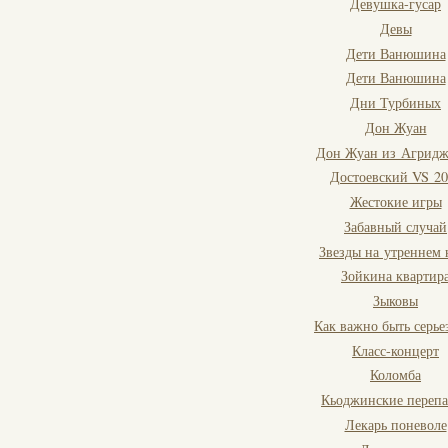
Девушка-гусар
Девы
Дети Ванюшина
Дети Ванюшина
Дни Турбиных
Дон Жуан
Дон Жуан из Агридж
Достоевский VS 20
Жестокие игры
Забавный случай
Звезды на утреннем 
Зойкина квартир
Зыковы
Как важно быть серь
Класс-концерт
Коломба
Кьоджинские переп
Лекарь поневоле