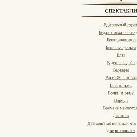
СПЕКТАКЛИ
Бдительный стра
Беда от нежного се
Бесприданница
Бешеные деньги
Блэз
В день свадьбы
Варвары
Васса Железнова
Власть тьмы
Волки и овцы
Ворчун
Времена меняются
Дачники
Двенадцатая ночь или чт
Двери хлопают