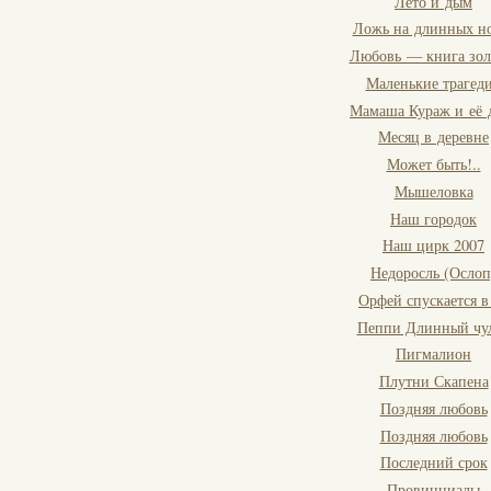
Лето и дым
Ложь на длинных н
Любовь — книга зол
Маленькие трагед
Мамаша Кураж и её 
Месяц в деревне
Может быть!..
Мышеловка
Наш городок
Наш цирк 2007
Недоросль (Ослоп
Орфей спускается в
Пеппи Длинный чу
Пигмалион
Плутни Скапена
Поздняя любовь
Поздняя любовь
Последний срок
Провинциалы