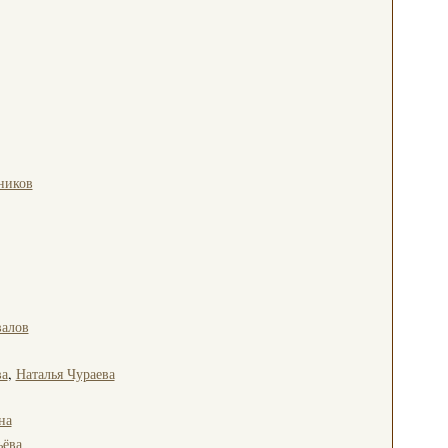
ников
валов
ва
,
Наталья Чураева
на
ьёва