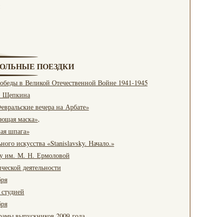
РОЛЬНЫЕ ПОЕЗДКИ
обеды в Великой Отечественной Войне 1941-1945
. Щепкина
евральские вечера на Арбате»
оющая маска»,
ная шпага»
ого искусства «Stanislavsky. Начало.»
ву им. М. Н. Ермоловой
ической деятельности
бря
 студией
бря
драмы выпускников 2009 года