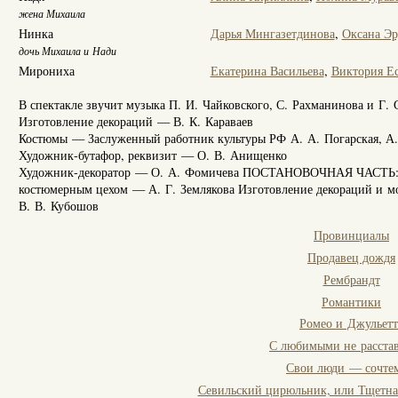
жена Михаила
Нинка
Дарья Мингазетдинова
,
Оксана Эр
дочь Михаила и Нади
Мирониха
Екатерина Васильева
,
Виктория Е
В спектакле звучит музыка П. И. Чайковского, С. Рахманинова и Г.
Изготовление декораций — В. К. Караваев
Костюмы — Заслуженный работник культуры РФ А. А. Погарская, А.
Художник-бутафор, реквизит — О. В. Анищенко
Художник-декоратор — О. А. Фомичева ПОСТАНОВОЧНАЯ ЧАСТЬ: Зав
костюмерным цехом — А. Г. Землякова Изготовление декораций и м
В. В. Кубошов
Провинциалы
Продавец дождя
Рембрандт
Романтики
Ромео и Джульетт
С любимыми не расстав
Свои люди — сочтем
Севильский цирюльник, или Тщетна