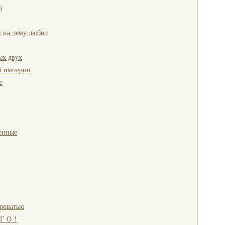
д
 на тему любви
ых двух
ей империи
с
енные
роватью
Г О !