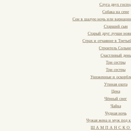
Слуга двух госпо
Собака на сене
Сон в шалую ночь или вариации
Старший сын
Старый друг лучше нов
Страх и отчаяние в Треть
Строитель Сольне
Счастливый день
Три сестры
Три сестры
Униженные и оскорбл
Утиная охота
Цена
Чёрный снег
Чайка
Чудная ночь
Чужая жена и муж под к
Ш А М П А Н С К О 