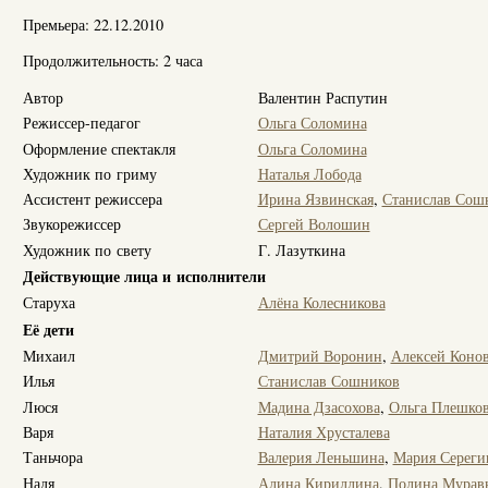
Премьера: 22.12.2010
Продолжительность: 2 часа
Автор
Валентин Распутин
Режиссер-педагог
Ольга Соломина
Оформление спектакля
Ольга Соломина
Художник по гриму
Наталья Лобода
Ассистент режиссера
Ирина Язвинская
,
Станислав Сош
Звукорежиссер
Сергей Волошин
Художник по свету
Г. Лазуткина
Действующие лица и исполнители
Старуха
Алёна Колесникова
Её дети
Михаил
Дмитрий Воронин
,
Алексей Коно
Илья
Станислав Сошников
Люся
Мадина Дзасохова
,
Ольга Плешко
Варя
Наталия Хрусталева
Таньчора
Валерия Леньшина
,
Мария Сереги
Надя
Алина Кириллина
,
Полина Мурав