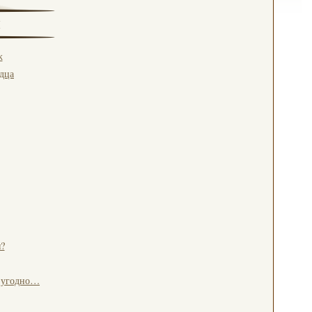
ж
рдца
?
о угодно…