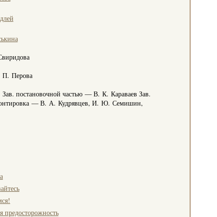
длей
ськина
 Свиридова
 П. Перова
. постановочной частью — В. К. Караваев Зав.
онтировка — В. А. Кудрявцев, И. Ю. Семишин,
а
айтесь
ся!
я предосторожность