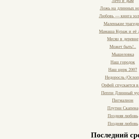
Лето и дым
Ложь на длинных н
Любовь — книга зол
Маленькие трагед
Мамаша Кураж и её 
Месяц в деревне
Может быть!..
Мышеловка
Наш городок
Наш цирк 2007
Недоросль (Ослоп
Орфей спускается в
Пеппи Длинный чу
Пигмалион
Плутни Скапена
Поздняя любовь
Поздняя любовь
Последний ср