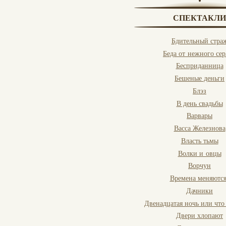
СПЕКТАКЛИ
Бдительный стра
Беда от нежного се
Бесприданница
Бешеные деньги
Блэз
В день свадьбы
Варвары
Васса Железнова
Власть тьмы
Волки и овцы
Ворчун
Времена меняются
Дачники
Двенадцатая ночь или чт
Двери хлопают