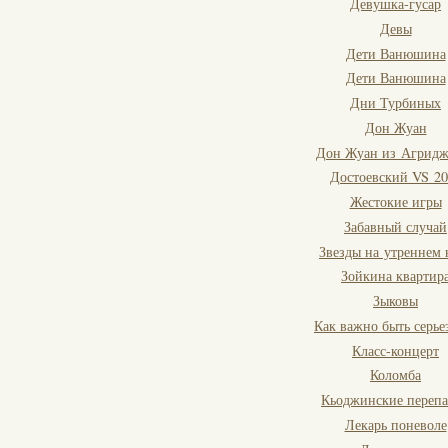
Девушка-гусар
Девы
Дети Ванюшина
Дети Ванюшина
Дни Турбиных
Дон Жуан
Дон Жуан из Агридж
Достоевский VS 20
Жестокие игры
Забавный случай
Звезды на утреннем 
Зойкина квартир
Зыковы
Как важно быть серь
Класс-концерт
Коломба
Кьоджинские переп
Лекарь поневоле