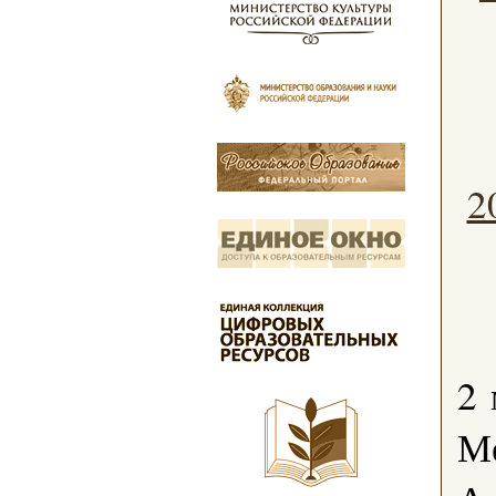
2
2 
М