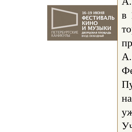
А.
в 
то
пр
А.
Фе
П
на
уж
У