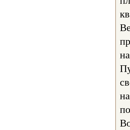
кв
Ве
пр
на
Пу
св
на
по
Во