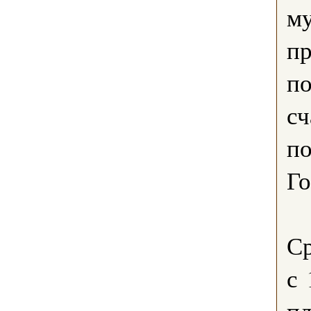
му
пр
п
сч
по
Го
С
с 
п