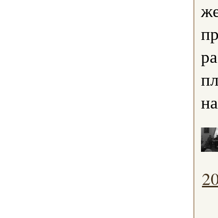
же
п
ра
п
на
2