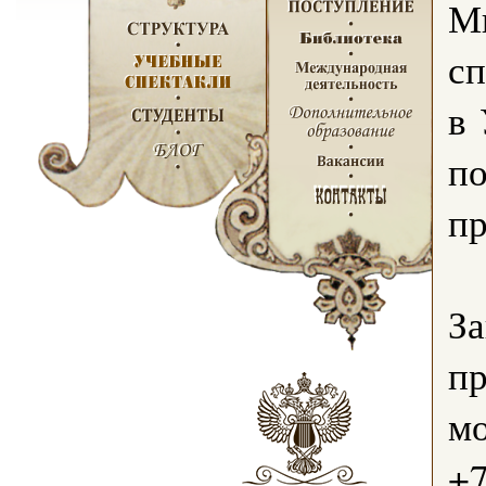
Мы
сп
в 
по
п
За
пр
мо
+7