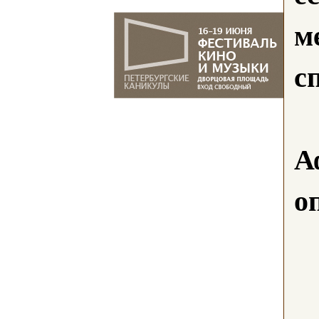
м
с
А
о