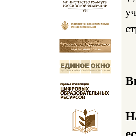
уч
ст
В
Н
е