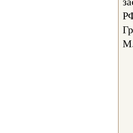
за
РФ
Гр
М.