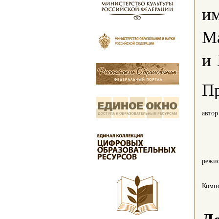
и
М
и
Пр
автор
режи
Комп
Д