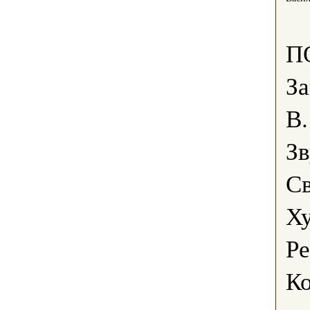
П
За
В.
З
Св
Х
Р
К