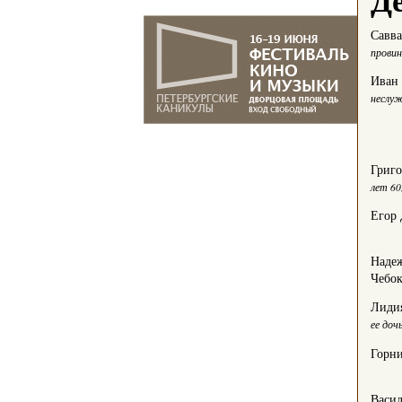
Савва
провин
Иван 
неслуж
Григ
лет 60
Егор
Наде
Чебок
Лиди
ее доч
Горн
Васи