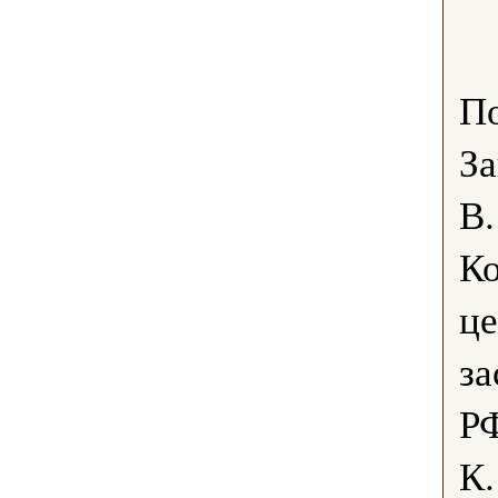
По
За
В.
К
це
за
РФ
К.