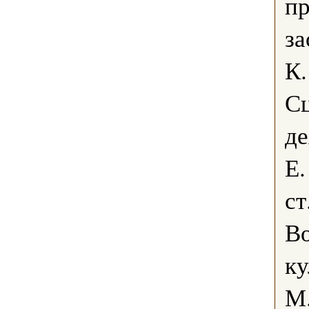
пр
за
К.
С
де
Е.
ст
В
ку
М.