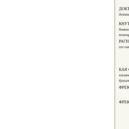
ДОК
домаш
КНУ
бывши
помощ
РАГН
его с
КАЯ
племян
бухга
ФРЕ
ФРЕ