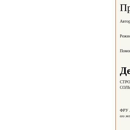
Пр
Авто
Режис
Помо
Д
СТР
СОЛ
ФРУ
его ж