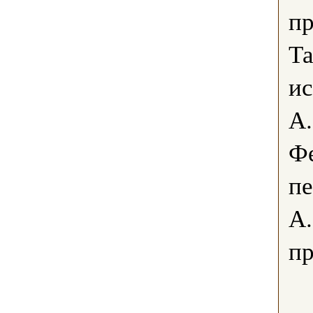
пр
Т
ис
А
Ф
пе
А
пр