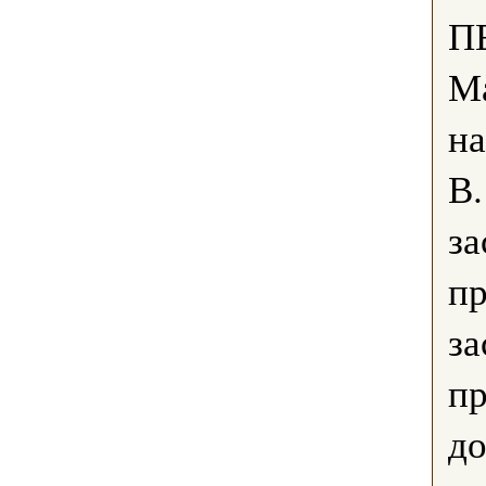
П
Ма
на
В.
за
пр
за
пр
до