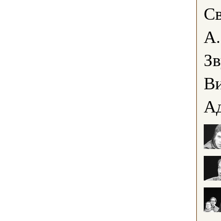
Св
А
Зв
Ви
А