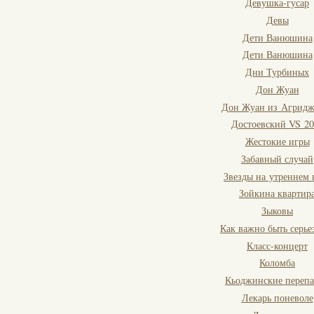
Девушка-гусар
Девы
Дети Ванюшина
Дети Ванюшина
Дни Турбиных
Дон Жуан
Дон Жуан из Агридж
Достоевский VS 20
Жестокие игры
Забавный случай
Звезды на утреннем 
Зойкина квартир
Зыковы
Как важно быть серь
Класс-концерт
Коломба
Кьоджинские переп
Лекарь поневоле