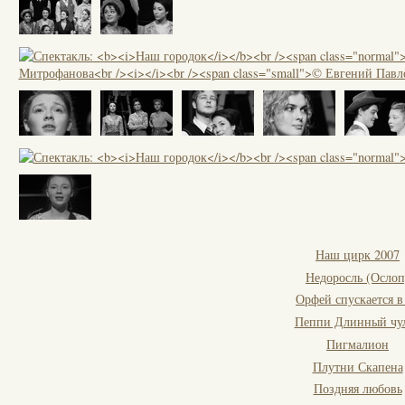
Наш цирк 2007
Недоросль (Ослоп
Орфей спускается в
Пеппи Длинный чу
Пигмалион
Плутни Скапена
Поздняя любовь