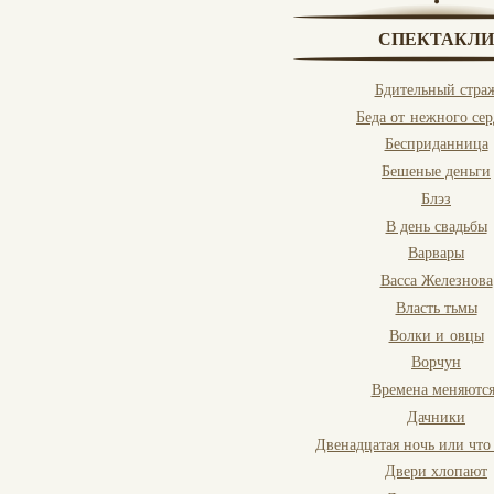
СПЕКТАКЛИ
Бдительный стра
Беда от нежного се
Бесприданница
Бешеные деньги
Блэз
В день свадьбы
Варвары
Васса Железнова
Власть тьмы
Волки и овцы
Ворчун
Времена меняются
Дачники
Двенадцатая ночь или чт
Двери хлопают