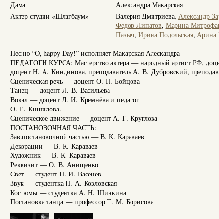
Дама
Александра Макарская
Актер студии «Шлагбаум»
Валерия Дмитриева,
Александр За
Федор Липатов
,
Марина Митрофа
Пазыч
,
Ирина Подольская
,
Арина
Песню “O, happy Day!” исполняет Макарская Алескандра
ПЕДАГОГИ КУРСА: Мастерство актера — народный артист РФ, доцент
доцент Н. А. Киндинова, преподаватель А. В. Дубровский, препода
Сценическая речь — доцент О. Н. Бойцова
Танец — доцент Л. В. Васильева
Вокал — доцент Л. И. Кремнёва и педагог
О. Е. Кишилова.
Сценическое движение — доцент А. Г. Круглова
ПОСТАНОВОЧНАЯ ЧАСТЬ:
Зав.постановочной частью — В. К. Караваев
Декорации — В. К. Караваев
Художник — В. К. Караваев
Реквизит — О. В. Анищенко
Свет — студент П. И. Васенев
Звук — студентка П. А. Козловская
Костюмы — студентка А. Н. Шинкина
Постановка танца — профессор Т. М. Борисова