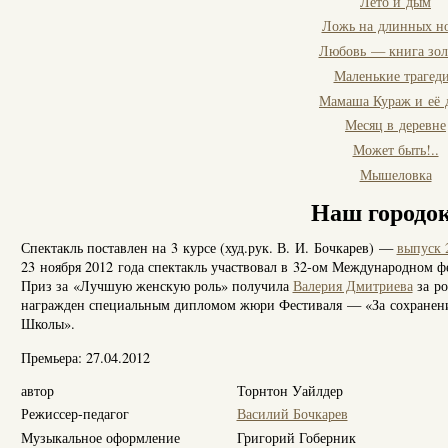
Лето и дым
Ложь на длинных н
Любовь — книга зол
Маленькие трагед
Мамаша Кураж и её 
Месяц в деревне
Может быть!..
Мышеловка
Наш городо
Спектакль поставлен на 3 курсе (худ.рук. В. И. Бочкарев) —
выпуск 
23 ноября 2012 года спектакль участвовал в 32-ом Международном 
Приз за «Лучшую женскую роль» получила
Валерия Дмитриева
за р
награжден специальным дипломом жюри Фестиваля — «За сохранение
Школы».
Премьера: 27.04.2012
автор
Торнтон Уайлдер
Режиссер-педагог
Василий Бочкарев
Музыкальное оформление
Григорий Гоберник