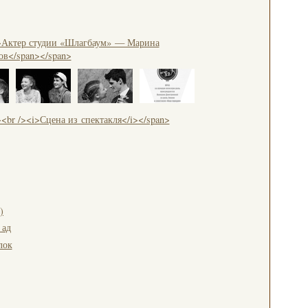
)
 ад
лок