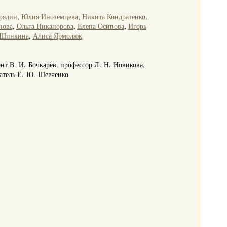
рядин
,
Юлия Иноземцева
,
Никита Кондратенко
,
нова
,
Ольга Никанорова
,
Елена Осипова
,
Игорь
 Шинкина
,
Алиса Ярмолюк
 В. И. Бочкарёв, профессор Л. Н. Новикова,
ватель Е. Ю. Шевченко