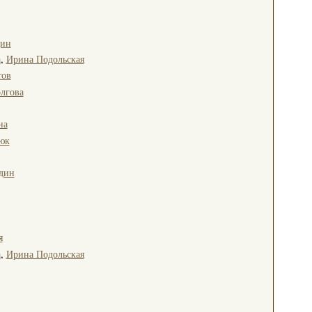
дин
а
,
Ирина Подольская
тов
лгова
на
юк
дин
я
а
,
Ирина Подольская