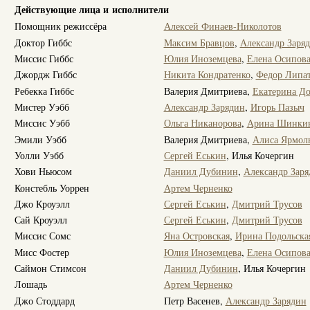
Действующие лица и исполнители
Помощник режиссёра
Алексей Финаев-Николотов
Доктор Гиббс
Максим Бравцов
,
Александр Заря
Миссис Гиббс
Юлия Иноземцева
,
Елена Осипов
Джордж Гиббс
Никита Кондратенко
,
Федор Липа
Ребекка Гиббс
Валерия Дмитриева,
Екатерина До
Мистер Уэбб
Александр Зарядин
,
Игорь Пазыч
Миссис Уэбб
Ольга Никанорова
,
Арина Шинки
Эмили Уэбб
Валерия Дмитриева,
Алиса Ярмол
Уолли Уэбб
Сергей Еськин
, Илья Кочергин
Хови Ньюсом
Даниил Дубинин
,
Александр Заря
Констебль Уоррен
Артем Черненко
Джо Кроуэлл
Сергей Еськин
,
Дмитрий Трусов
Сай Кроуэлл
Сергей Еськин
,
Дмитрий Трусов
Миссис Сомс
Яна Островская
,
Ирина Подольска
Мисс Фостер
Юлия Иноземцева
,
Елена Осипов
Саймон Стимсон
Даниил Дубинин
, Илья Кочергин
Лошадь
Артем Черненко
Джо Стоддард
Петр Васенев,
Александр Зарядин