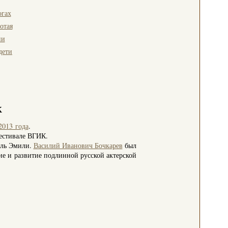
огах
отая
ии
дети
к
2013 года
.
фестивале ВГИК.
оль Эмили.
Василий Иванович Бочкарев
был
 и развитие подлинной русской актерской