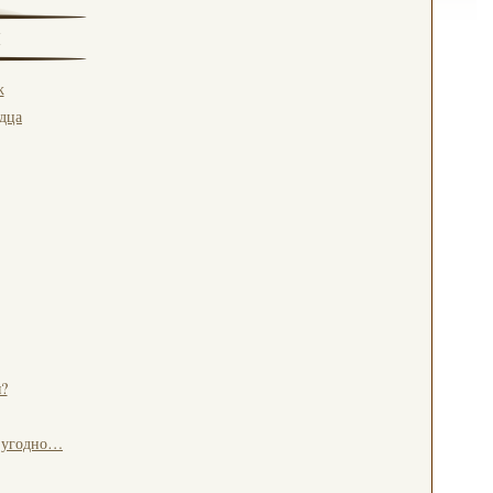
ж
рдца
?
о угодно…