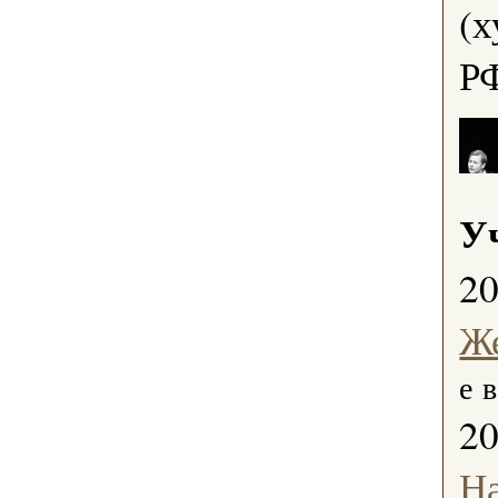
(х
РФ
У
2
Ж
е в
2
Н