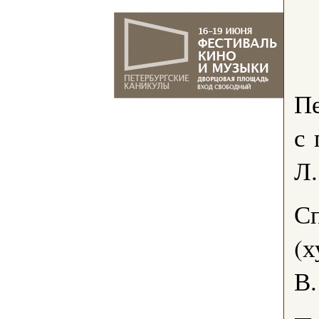
П
с 
Л
Сп
(х
В