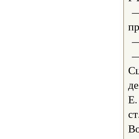
— 
пр
—
—
С
де
Е.
ст
В