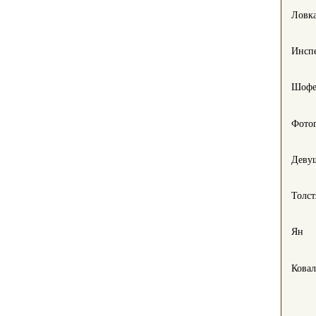
Ловк
Инсп
Шофе
Фото
Деву
Толст
Ян
Кова