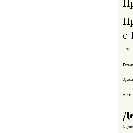
Пр
Пр
с 
автор
Режис
Худо
Ассис
Д
Студе