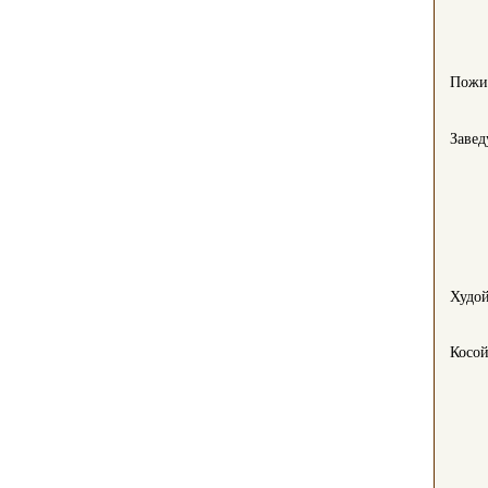
Пожи
Заве
Худо
Косо