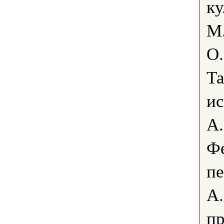
ку
М.
О
Т
ис
А
Ф
пе
А
пр