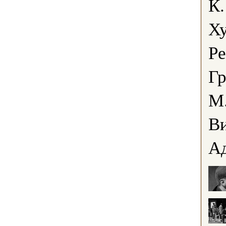
К.
Х
Р
Гр
М
Ви
А