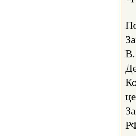
По
За
В.
Де
К
це
За
РФ