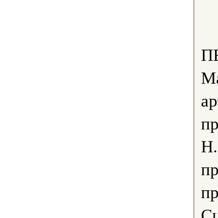
П
М
ар
пр
Н.
пр
пр
Сц