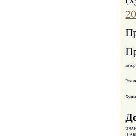
20
Пр
Пр
автор
Режис
Худо
Д
ИВА
ШАБ