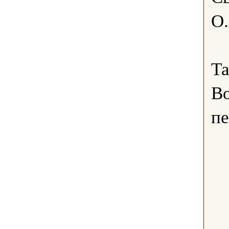
О.
Та
Во
пе