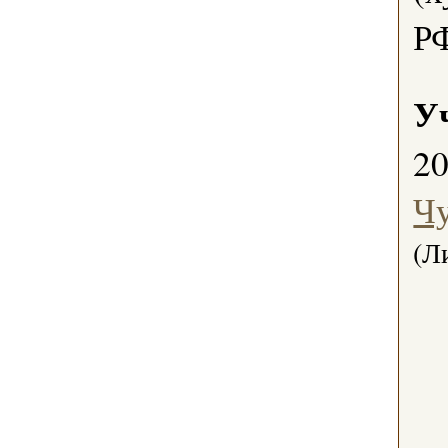
РФ
У
2
Чу
(Л