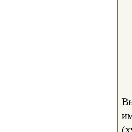
В
им
(х