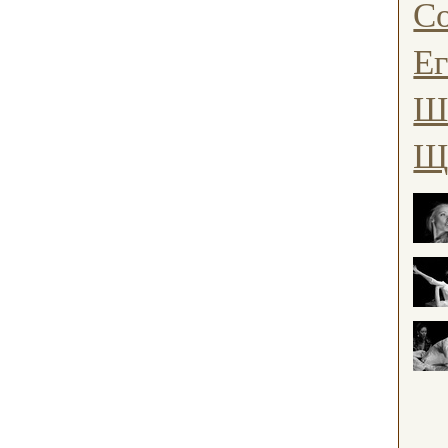
С
Ег
Ш
Щ