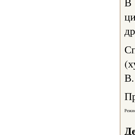
В 
ци
др
Сп
(х
В
Пр
Режис
Д