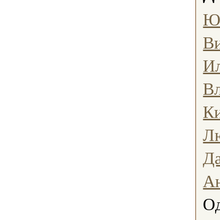
Ю
В
И
В
К
Л
Д
А
О