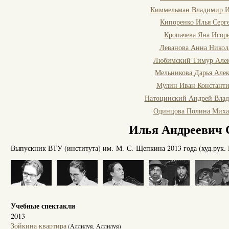
Киммельман Владимир И
Кипоренко Илья Серг
Кропачева Яна Игор
Леванова Анна Никол
Любимский Тимур Алек
Мельникова Дарья Алек
Мулин Иван Констант
Натоцинский Андрей Вла
Одинцова Полина Миха
Илья Андреевич 
Выпускник ВТУ (института) им. М. С. Щепкина 2013 года (худ.рук. 
Учебные спектакли
2013
Зойкина квартира
(Аллилуя, Аллилуя)