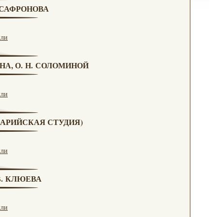
. САФРОНОВА
кли
НА, О. Н. СОЛОМИНОЙ
кли
(МАРИЙСКАЯ СТУДИЯ)
кли
 В. КЛЮЕВА
кли