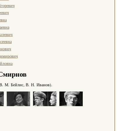
горевич
еевич
евна
аевна
сеевич
сеевна
инович
димирович
йловна
Смирнов
В. М. Бейлис, В. Н. Иванов).