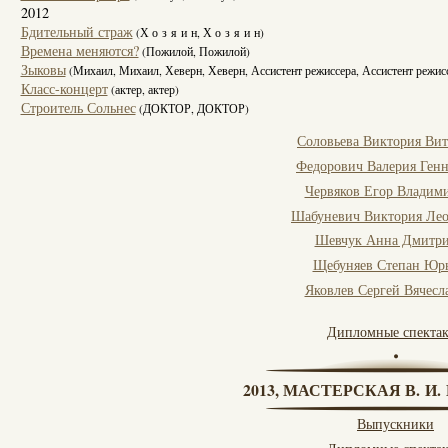
2012
Бдительный страж
(Х о з я и н, Х о з я и н)
Времена меняются?
(Пожилой, Пожилой)
Зыковы
(Михаил, Михаил, Хеверн, Хеверн, Ассистент режиссера, Ассистент режис
Класс-концерт
(актер, актер)
Строитель Сольнес
(ДОКТОР, ДОКТОР)
Соловьева Виктория Вит
Федорович Валерия Генн
Червяков Егор Владим
Шабуневич Виктория Ле
Шевчук Анна Дмитри
Щебуняев Степан Юр
Яковлев Сергей Вячесл
Дипломные спекта
2013, МАСТЕРСКАЯ В. И
Выпускники