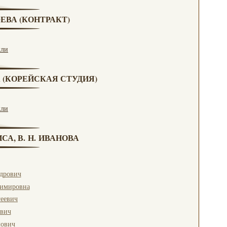
ЮЕВА (КОНТРАКТ)
кли
А (КОРЕЙСКАЯ СТУДИЯ)
кли
СА, В. Н. ИВАНОВА
дрович
димировна
геевич
евич
ович