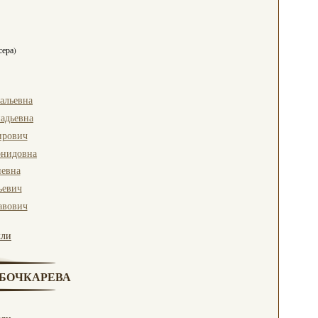
сера)
альевна
адьевна
ирович
онидовна
евна
ьевич
авович
кли
. БОЧКАРЕВА