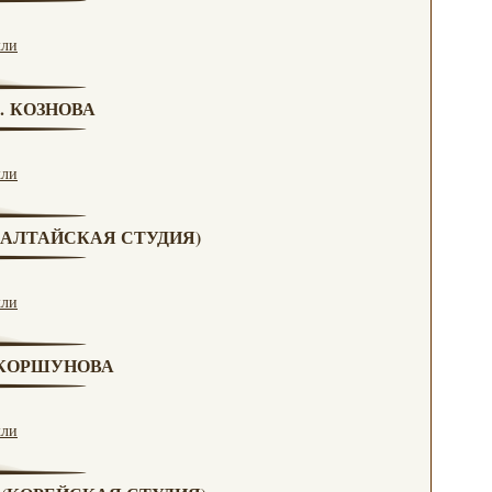
кли
Г. КОЗНОВА
кли
А (АЛТАЙСКАЯ СТУДИЯ)
кли
. КОРШУНОВА
кли