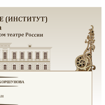
. КОРШУНОВА
кли