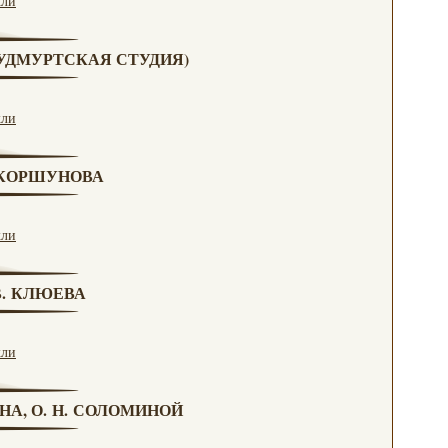
кли
 (УДМУРТСКАЯ СТУДИЯ)
кли
. КОРШУНОВА
кли
 В. КЛЮЕВА
кли
НА, О. Н. СОЛОМИНОЙ