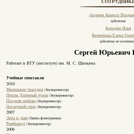
СОТРУДНИК
Андреев Кирилл Влади
художник
Бородин Илья
Вечернина Елена Геор
художник по костюм
Сергей Юрьевич
Работает в ВТУ (институте) им. М. С. Щепкина
Учебные спектакли
2010
Маленькие трагедии
(Звукорежиссер)
Пеппи Длинный чулок
(Звукорежиссер)
Поздняя любовь
(Звукорежиссер)
Последний срок
(Звукорежиссер)
2007
Лето и дым
(Запись фонограммы)
Рембрандт
(Звукорежиссер)
2006