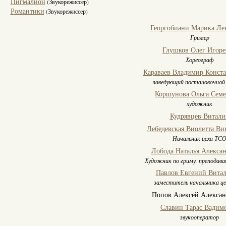
Пигмалион
(Звукорежиссер)
Романтики
(Звукорежиссер)
Георгобиани Марика Ле
Гример
Глушков Олег Игоре
Хореограф
Караваев Владимир Конст
заведующий постановочной
Коршунова Ольга Сем
художник
Кудрявцев Витали
Лебедевская Виолетта Ви
Начальник цеха ТС
Лобода Наталья Алекса
Художник по гриму, преподава
Павлов Евгений Витал
заместитель начальника ц
Попов Алексей Алекса
Славин Тарас Вадим
звукооператор