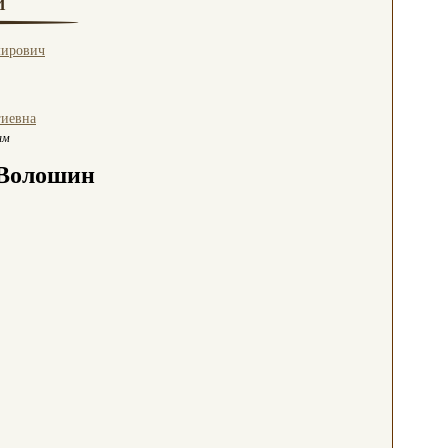
И
мирович
гиевна
ам
 Волошин