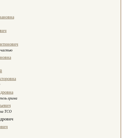
вановна
вич
антинович
 частью
еновна
й
кторовна
О
ндровна
тель грима
ьевич
еха ТСО
ндрович
ович