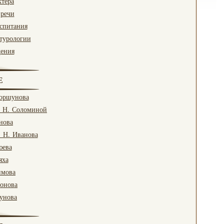
ктера
 речи
оспитания
турологии
дения
Е
Коршунова
. Н. Соломиной
нова
. Н. Иванова
юева
яха
имова
ронова
гунова