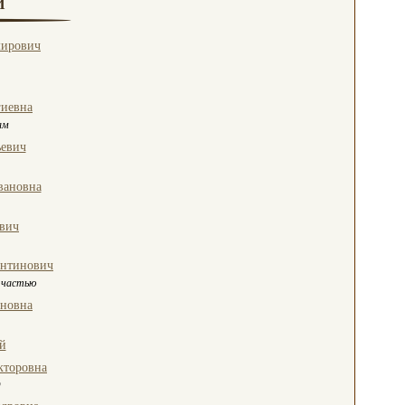
И
мирович
гиевна
ам
евич
вановна
вич
антинович
 частью
еновна
й
кторовна
О