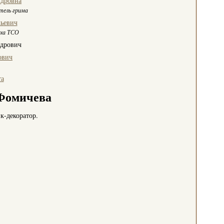
ндровна
тель грима
ьевич
еха ТСО
ндрович
ович
та
Фомичева
к-декоратор.