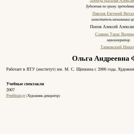
Лобода Наталья Алекса
Художник по гриму, преподава
Павлов Евгений Витал
заместитель начальника ц
Попов Алексей Алекса
Славин Тарас Вадим
звукооператор
Тарковский Ники
Ольга Андреевна 
Работает в ВТУ (институт) им. М. С. Щепкина с 2000 года. Художни
Учебные спектакли
2007
Рембрандт
(Художник-декоратор)