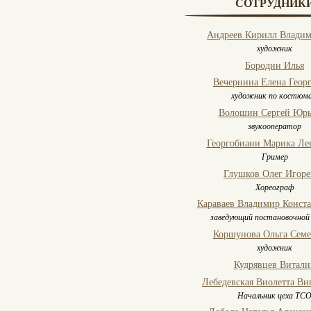
СОТРУДНИК
Андреев Кирилл Влади
художник
Бородин Илья
Вечернина Елена Геор
художник по костюм
Волошин Сергей Юрь
звукооператор
Георгобиани Марика Ле
Гример
Глушков Олег Игоре
Хореограф
Караваев Владимир Конст
заведующий постановочной
Коршунова Ольга Сем
художник
Кудрявцев Витали
Лебедевская Виолетта Ви
Начальник цеха ТС