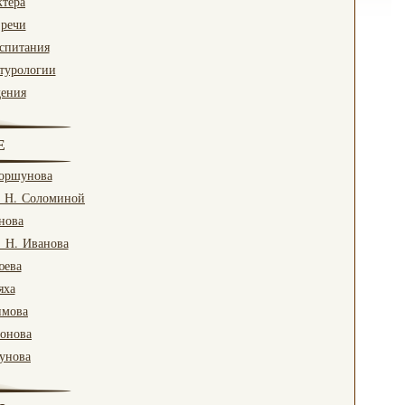
ктера
 речи
оспитания
турологии
дения
Е
Коршунова
. Н. Соломиной
нова
. Н. Иванова
юева
яха
имова
ронова
гунова