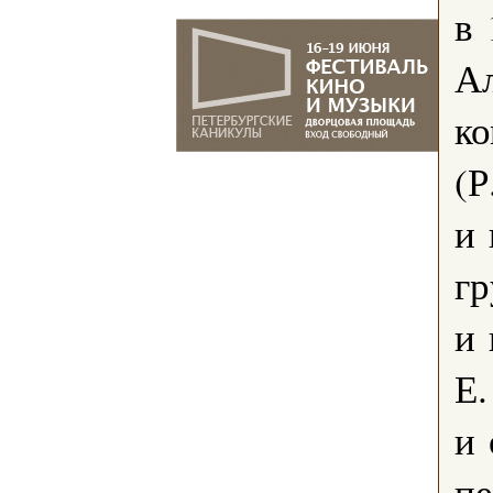
в 
Ал
ко
(Р
и 
гр
и 
Е.
и 
пе