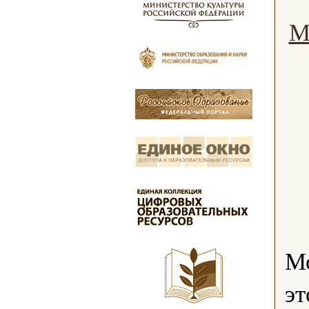
М
Мо
эт