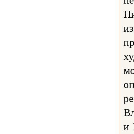
Ни
из
пр
ху
мо
о
ре
В
и