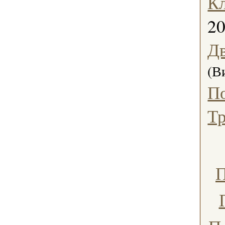
Кл
2
Дв
(В
П
Тр
П