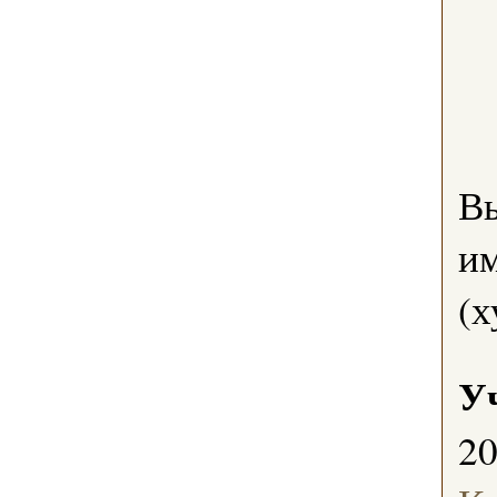
В
им
(х
У
2