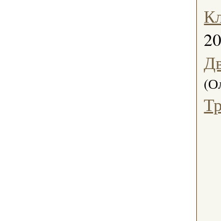
Кл
2
Дв
(О
Тр