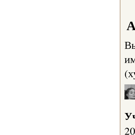
А
В
им
(х
У
2