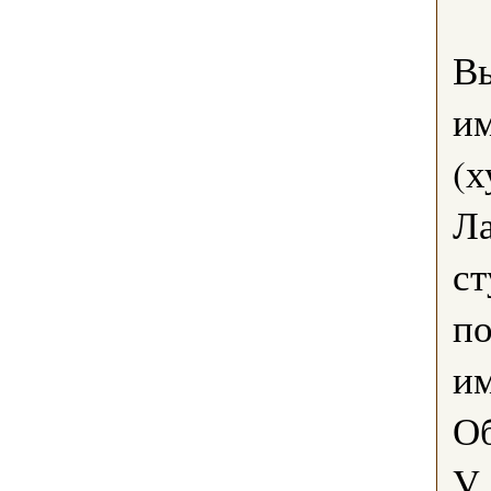
В
им
(х
Ла
ст
по
им
Об
V