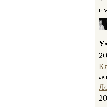
им
У
2
Кл
акт
Л
2