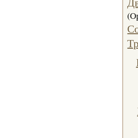
Дв
(О
Со
Тр