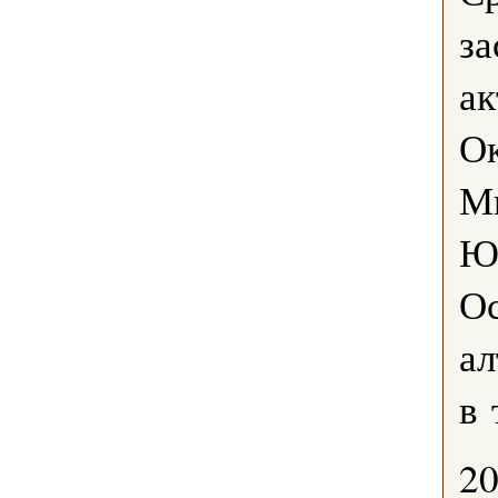
за
ак
Ок
М
Юг
Ос
ал
в 
2