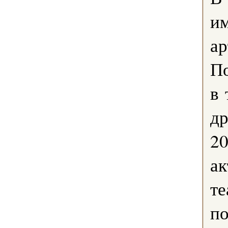
им
ар
По
в 
др
20
ак
те
по