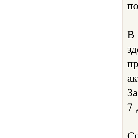
по
В
зд
пр
ак
За
7 
Ср