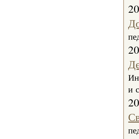
2
Д
пе
2
Д
Ин
и 
2
С
пе