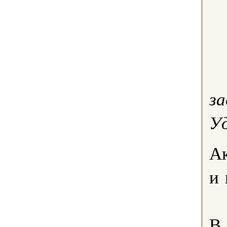
з
У
Ак
и 
В 