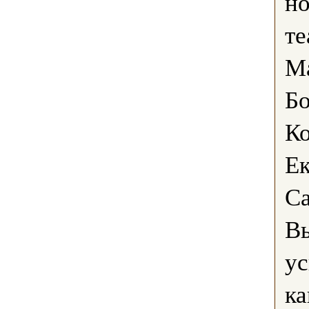
н
те
Ма
Бо
К
Ек
Са
В
у
ка