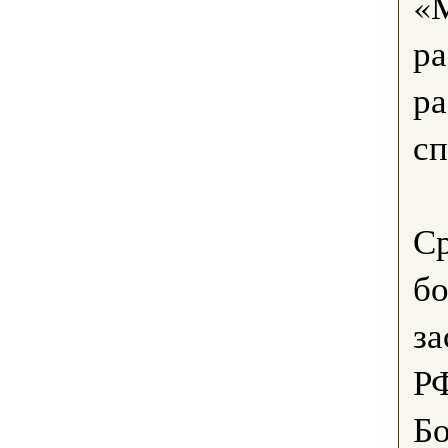
«М
ра
р
сп
Ср
бо
за
Р
Бо