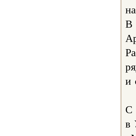
на
В 
Ар
Ра
ря
и 
С 
в