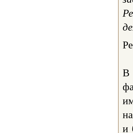
Р
де
Ре
В 
ф
им
на
и 