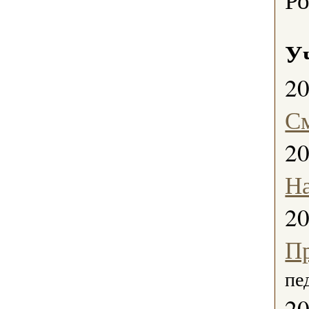
У
2
С
2
Н
2
Пр
пе
2