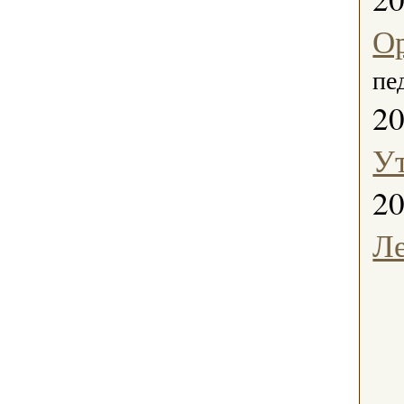
Ор
пе
2
Ут
2
Л