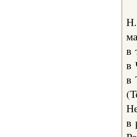
Н.
ма
в 
в 
в 
(Т
Не
в 
Р