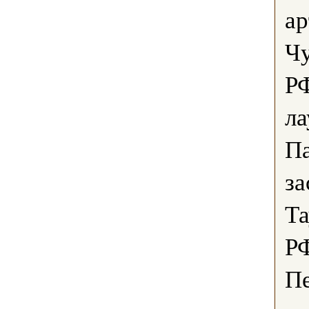
ар
Чу
РФ
ла
Па
за
Та
Р
Пе