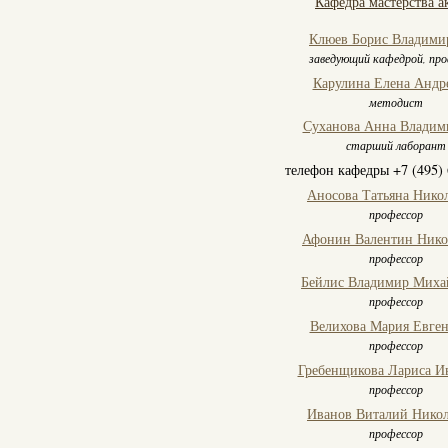
Кафедра мастерства а
Клюев Борис Владими
заведующий кафедрой, про
Карулина Елена Андр
методист
Суханова Анна Владим
старший лаборант
телефон кафедры +7 (495) 
Аносова Татьяна Нико
профессор
Афонин Валентин Нико
профессор
Бейлис Владимир Миха
профессор
Велихова Мария Евген
профессор
Гребенщикова Лариса И
профессор
Иванов Виталий Нико
профессор