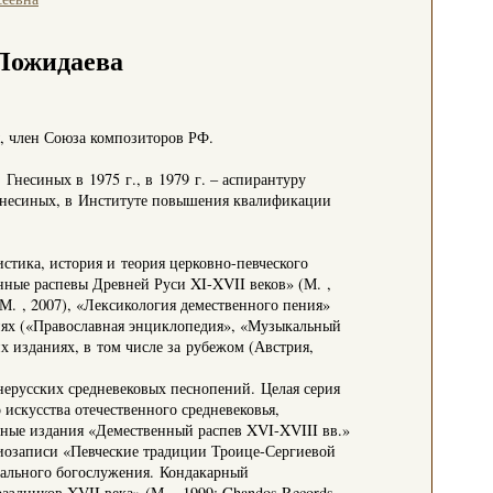
Пожидаева
ы, член Союза композиторов РФ.
Гнесиных в 1975 г., в 1979 г. – аспирантуру
 Гнесиных, в Институте повышения квалификации
стика, история и теория церковно-певческого
нные распевы Древней Руси XI-XVII веков» (М. ,
М. , 2007), «Лексикология демественного пения»
диях («Православная энциклопедия», «Музыкальный
х изданиях, в том числе за рубежом (Австрия,
нерусских средневековых песнопений. Целая серия
искусства отечественного средневековья,
тные издания «Демественный распев XVI-XVIII вв.»
удиозаписи «Певческие традиции Троице-Сергиевой
дрального богослужения. Кондакарный
здников XVII века» (М. , 1999; Chandos Records