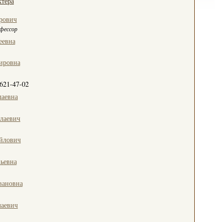
ктера
рович
фессор
еевна
ировна
621-47-02
лаевна
лаевич
йлович
ьевна
вановна
лаевич