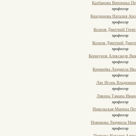
Казбанова Вероника Пе
профессор
Киндинова Наталия Арс
профессор
Кознов Дмитрий Геор
профессор
Кознов Дмитрий Дмит
профессор
Коршунов Александр Ви
профессор
Кремнёва Людмила Ив
профессор
Лях Игорь Владимир
профессор
Лякина Тамара Иван
профессор
Никольская Марина Пе
профессор
Новикова Людмила Ник
профессор
Петрова Наталия Алек