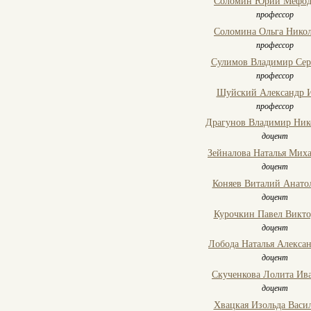
Соломин Юрий Мефод
профессор
Соломина Ольга Никол
профессор
Сулимов Владимир Сер
профессор
Шуйский Александр 
профессор
Драгунов Владимир Ник
доцент
Зейналова Наталья Мих
доцент
Коняев Виталий Анато
доцент
Курочкин Павел Викт
доцент
Лобода Наталья Алекса
доцент
Скученкова Лолита Ив
доцент
Хвацкая Изольда Васи