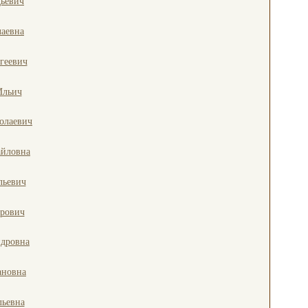
ьевич
аевна
геевич
Ильич
олаевич
айловна
льевич
орович
ндровна
ановна
льевна