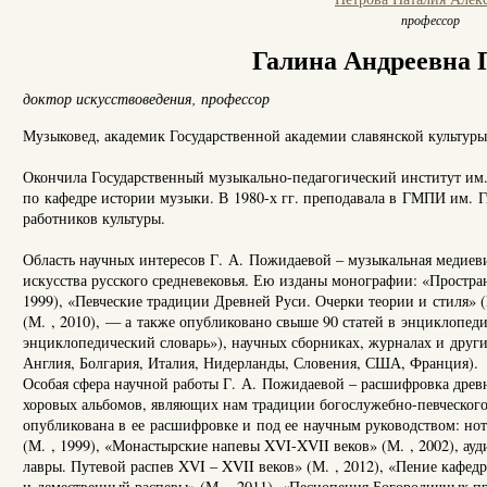
профессор
Галина Андреевна 
доктор искусствоведения,
профессор
Музыковед, академик Государственной академии славянской культур
Окончила Государственный музыкально-педагогический институт им. 
по кафедре истории музыки. В 1980-х гг. преподавала в ГМПИ им.
работников культуры.
Область научных интересов Г. А. Пожидаевой – музыкальная медиеви
искусства русского средневековья. Ею изданы монографии: «Простра
1999), «Певческие традиции Древней Руси. Очерки теории и стиля» (
(М. , 2010), — а также опубликовано свыше 90 статей в энциклопе
энциклопедический словарь»), научных сборниках, журналах и други
Англия, Болгария, Италия, Нидерланды, Словения, США, Франция).
Особая сфера научной работы Г. А. Пожидаевой – расшифровка древ
хоровых альбомов, являющих нам традиции богослужебно-певческого 
опубликована в ее расшифровке и под ее научным руководством: но
(М. , 1999), «Монастырские напевы XVI-XVII веков» (М. , 2002), а
лавры. Путевой распев XVI – XVII веков» (М. , 2012), «Пение кафе
и демественный распевы» (М. , 2011), «Песнопения Богородичных пра