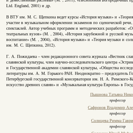
Ltd. England, 2001) и др.
В ВТУ им. М. С. Щепкина ведет курсы «История музыки» и «Теория
участие в музыкальном оформлении экзаменов по сценической речи,
спектаклей. Автор учебных программ и методических разработок: «О
театральных вузов» (М. , 2004), «История зарубежной и русской муз
воспитание» (М. , 2004), «История музыки» и «Теория музыки и сол
им. М. С. Щепкина, 2012).
Г. А. Пожидаева – член редакционного совета журнала «Вестник сла
славянской культуры, член научно-исследовательского центра «Эстри
и Государственной академии славянской культуры, «Общества иссле
литературы им. А. М. Горького РАН. Неоднократно – председатель Г
Петербургской государственной консерватории им. Н. А. Римского-Ко
искусство древних славян» и «Музыкальная культура Европы» в Госу
Пышнова Татьяна Нико
профессор
Сафронов Владимир Але
профессор
Солнцева Римма Гавр
профессор