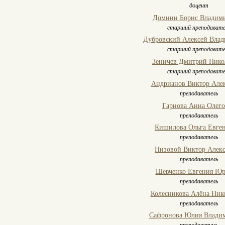
доцент
Домнин Борис Владим
старший преподавате
Дубровский Алексей Вла
старший преподавате
Зеничев Дмитрий Нико
старший преподавате
Андрианов Виктор Але
преподаватель
Гарнова Анна Олего
преподаватель
Кишилова Ольга Евген
преподаватель
Низовой Виктор Алекс
преподаватель
Шевченко Евгения Юр
преподаватель
Колесникова Алёна Ник
преподаватель
Сафронова Юлия Влади
преподаватель