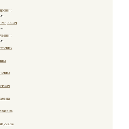
ирович
ль
димирович
ль
лаевич
ль
ксеевич
вна
ьевна
еевич
ьевна
олаевна
мировна