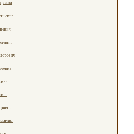
тровна
еньевна
гиевич
риевич
кторович
ановна
ович
овна
тровна
олаевна
сеевна