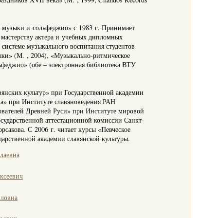
 музыки и сольфеджио» с 1983 г. Принимает
 мастерству актера и учебных дипломных
 системе музыкального воспитания студентов
ыки» (М. , 2004), «Музыкально-ритмическое
ьфеджио» (обе – электронная библиотека ВТУ
вянских культур» при Государственной академии
ка» при Институте славяноведения РАН
дователей Древней Руси» при Институте мировой
осударственной аттестационной комиссии Санкт-
рсакова. С 2006 г. читает курсы «Певческое
дарственной академии славянской культуры.
лаевна
ксеевич
иловна