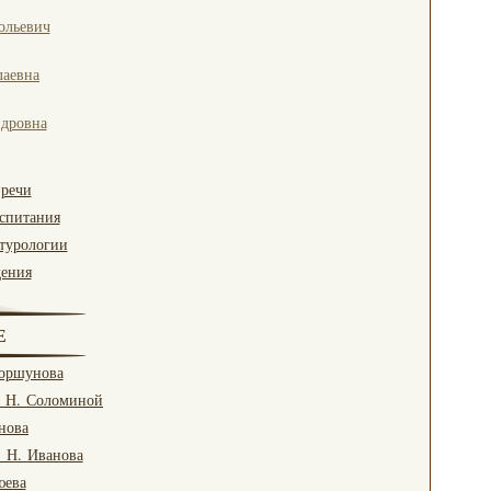
ольевич
лаевна
ндровна
 речи
оспитания
турологии
дения
Е
Коршунова
. Н. Соломиной
нова
. Н. Иванова
юева