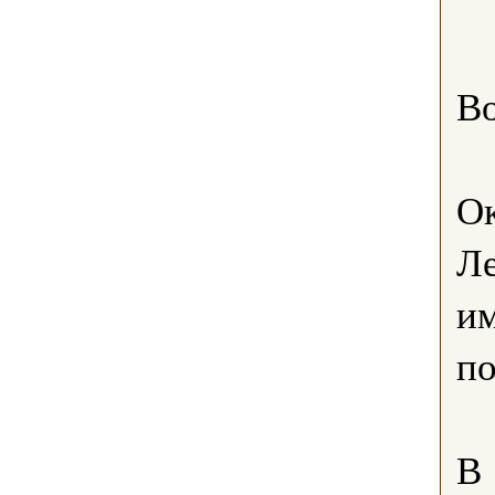
Во
Ок
Ле
им
по
В