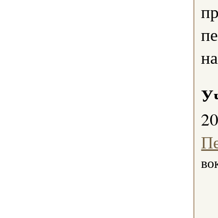
пр
пе
на
У
2
П
во