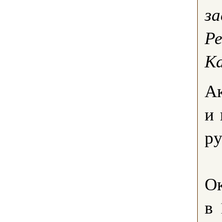
за
Р
К
Ак
и 
ру
О
в 