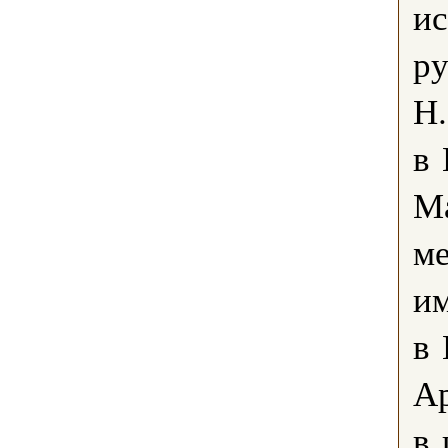
ис
ру
Н.
в 
Ма
ме
им
в 
Ар
в 