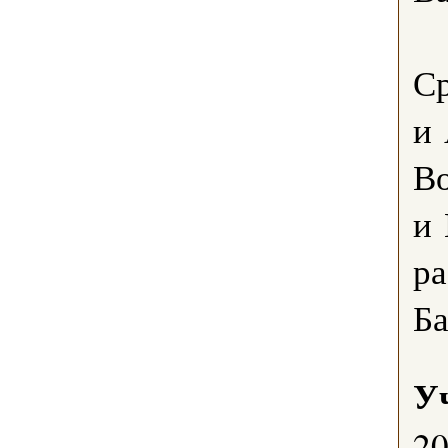
Ср
и 
В
и 
ра
Б
У
2