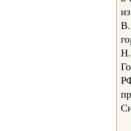
из
В.
г
Н.
Го
Р
пр
Сн