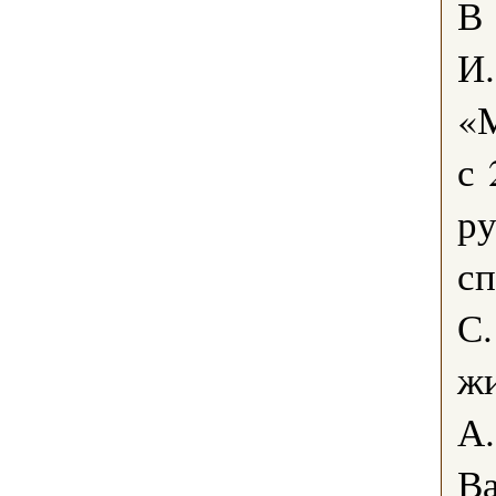
В
И.
«М
с 
ру
сп
С.
жи
А.
В