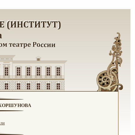
. КОРШУНОВА
кли