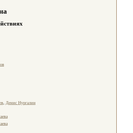
на
ействиях
ов
ев
,
Денис Нургалин
аева
аева