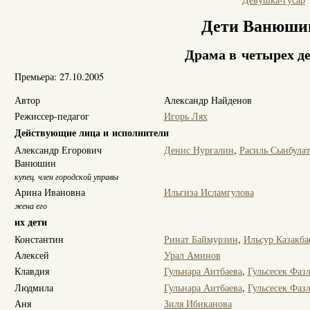
Дети Ванюши
Драма в четырех д
Премьера: 27.10.2005
Автор
Александр Найденов
Режиссер-педагог
Игорь Лях
Действующие лица и исполнители
Александр Егорович
Денис Нургалин
,
Расиль Сынбулат
Ванюшин
купец, член городской управы
Арина Ивановна
Ильгиза Исламгулова
жена его
их дети
Константин
Ринат Баймурзин
,
Ильсур Казакба
Алексей
Урал Аминов
Клавдия
Гульнара Аитбаева
,
Гульсесек Фазл
Людмила
Гульнара Аитбаева
,
Гульсесек Фазл
Аня
Зиля Ибиканова