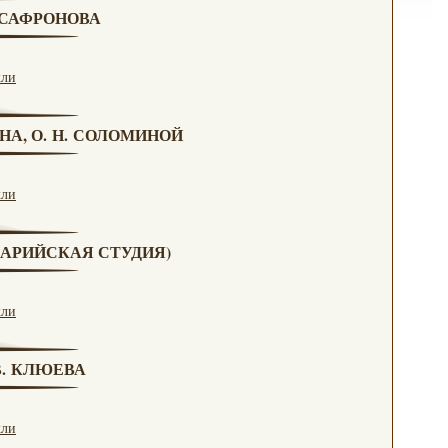
. САФРОНОВА
кли
НА, О. Н. СОЛОМИНОЙ
кли
(МАРИЙСКАЯ СТУДИЯ)
кли
 В. КЛЮЕВА
кли