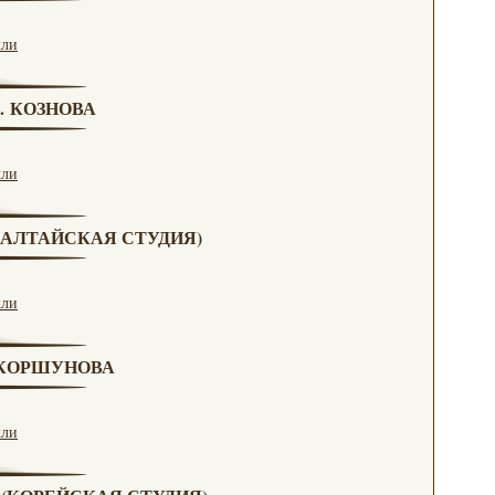
кли
Г. КОЗНОВА
кли
А (АЛТАЙСКАЯ СТУДИЯ)
кли
. КОРШУНОВА
кли