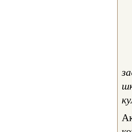
з
ш
к
А
ко