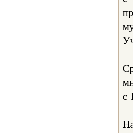
п
м
У
Ср
мн
с 
На