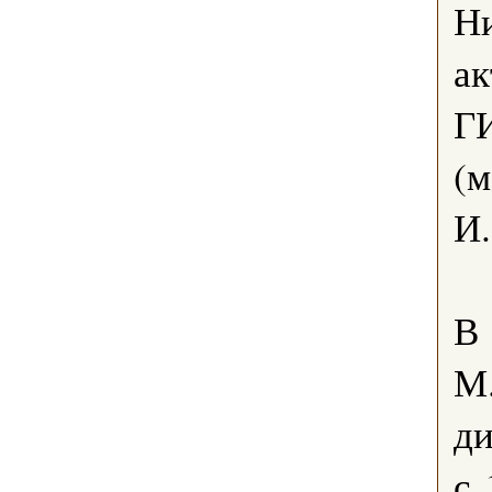
Ни
ак
ГИ
(м
И.
В
М.
д
с 