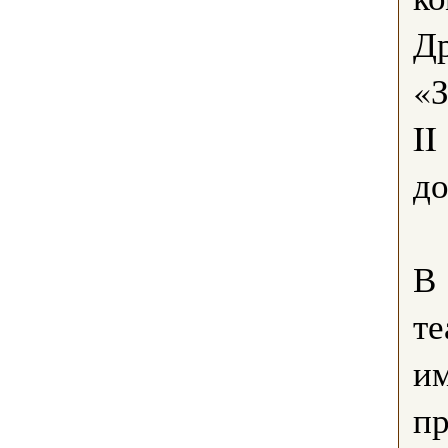
Д
«З
II
до
В 
те
им
пр