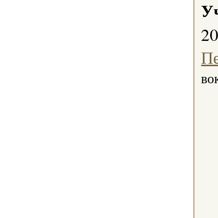
У
2
П
во