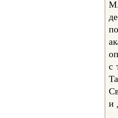
М.
де
по
ак
оп
с 
Та
Св
и 