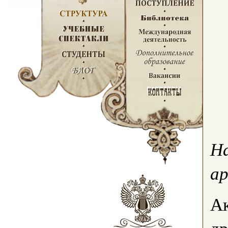
Н
а
А
др