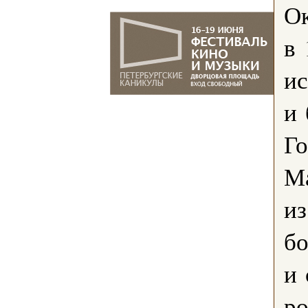
О
в 
ис
и 
Го
Ма
из
бо
и 
ро