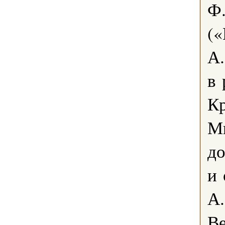
Ф
(
А.
в 
Кр
Ми
до
и 
А.
Ве