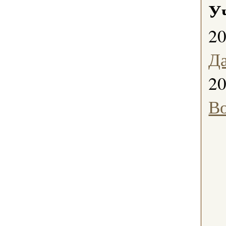
У
2
Д
2
В