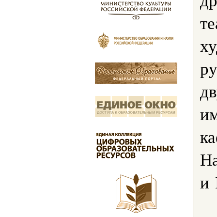
те
х
ру
дв
и
ка
Н
и 