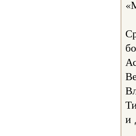
«М
Ср
бо
Ас
Ве
Вл
Т
и 