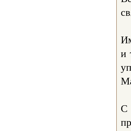
св
Им
и 
уп
Ма
С 
п