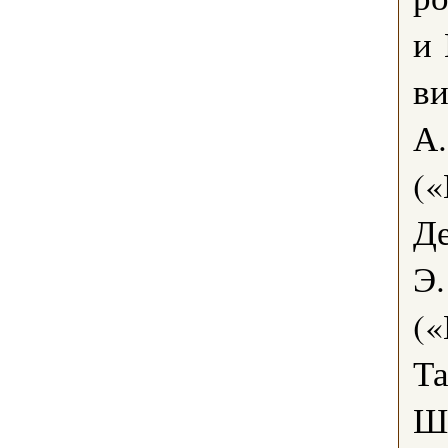
и 
ви
А.
(«
Д
Э.
(«
Та
Ш