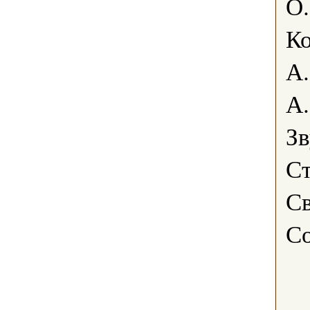
О
К
А.
А.
Зв
Ст
Св
Со