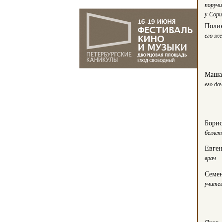
поручи
у Сор
Поли
его ж
Маш
его до
Борис
белле
Евге
врач
Семе
учите