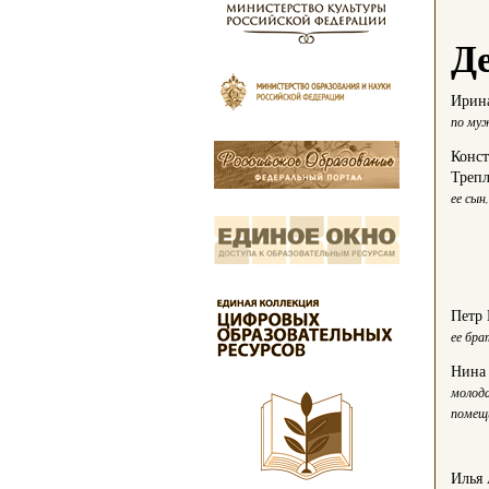
Д
Ирин
по муж
Конс
Треп
ее сын
Петр
ее бра
Нина
молода
помещ
Илья