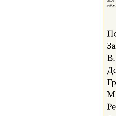
Яков
работ
По
З
В.
Де
Гр
М.
Ре