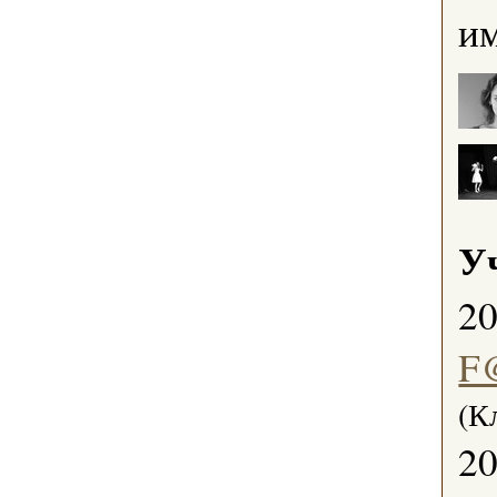
и
У
2
F
(К
2