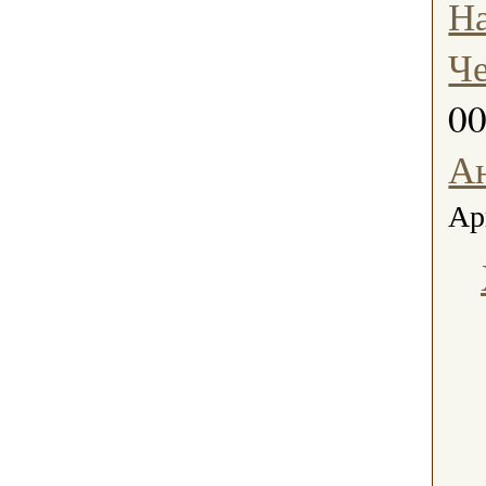
Н
Че
0
А
Ар