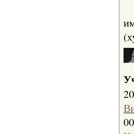
им
(х
У
2
В
0