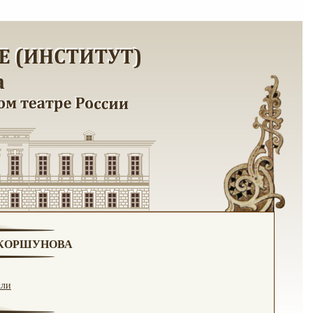
. КОРШУНОВА
кли