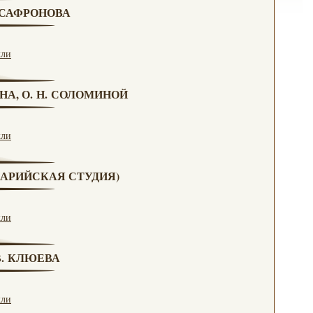
. САФРОНОВА
кли
НА, О. Н. СОЛОМИНОЙ
кли
(МАРИЙСКАЯ СТУДИЯ)
кли
 В. КЛЮЕВА
кли