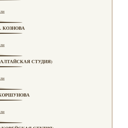
кли
Г. КОЗНОВА
кли
А (АЛТАЙСКАЯ СТУДИЯ)
кли
. КОРШУНОВА
кли