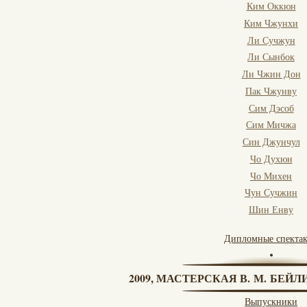
Ким Оккюн
Ким Чжунхи
Ли Сучжун
Ли Сынбок
Ли Чжин Дон
Пак Чжунву
Сим Дэсоб
Сим Мичжа
Син Джунчул
Чо Духюн
Чо Михен
Чун Сучжин
Шин Енву
Дипломные спекта
2009, МАСТЕРСКАЯ В. М. БЕЙЛИ
Выпускники