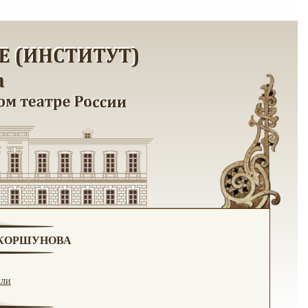
. КОРШУНОВА
кли