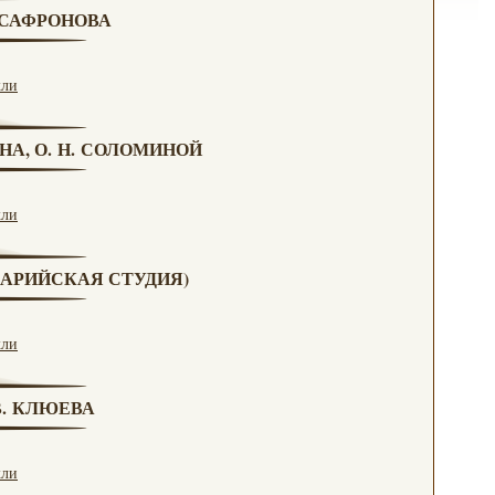
. САФРОНОВА
кли
НА, О. Н. СОЛОМИНОЙ
кли
(МАРИЙСКАЯ СТУДИЯ)
кли
 В. КЛЮЕВА
кли