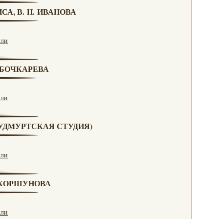
СА, В. Н. ИВАНОВА
кли
. БОЧКАРЕВА
кли
 (УДМУРТСКАЯ СТУДИЯ)
кли
. КОРШУНОВА
кли