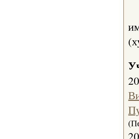
им
(х
У
2
В
П
(П
2