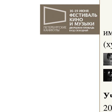
им
(х
У
2