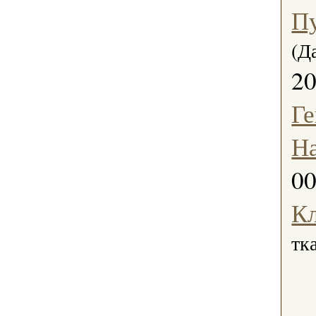
П
(Д
2
Ге
На
0
К
тк