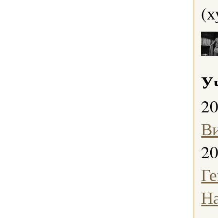
(х
У
2
В
2
Ге
На