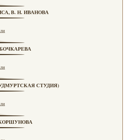
СА, В. Н. ИВАНОВА
кли
. БОЧКАРЕВА
кли
 (УДМУРТСКАЯ СТУДИЯ)
кли
. КОРШУНОВА