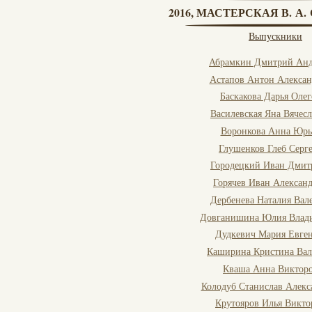
2016, МАСТЕРСКАЯ В. А
Выпускники
Абрамкин Дмитрий Анд
Астапов Антон Алекса
Баскакова Дарья Оле
Василевская Яна Вячес
Воронкова Анна Юрь
Глушенков Глеб Серг
Городецкий Иван Дмит
Горячев Иван Алексан
Дербенева Наталия Вал
Довганишина Юлия Влад
Дудкевич Мария Евген
Каширина Кристина Вал
Кваша Анна Виктор
Колодуб Станислав Алекс
Крутояров Илья Викто