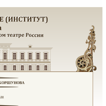
. КОРШУНОВА
кли