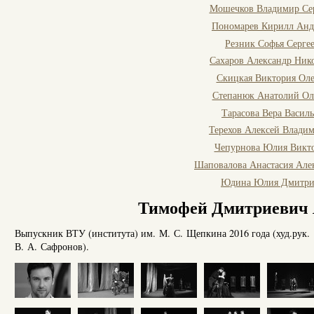
Мошечков Владимир Се
Пономарев Кирилл Анд
Резник Софья Серге
Сахаров Александр Ник
Скицкая Виктория Оле
Степанюк Анатолий Ол
Тарасова Вера Васил
Терехов Алексей Влади
Чепурнова Юлия Викт
Шаповалова Анастасия Але
Юдина Юлия Дмитри
Тимофей Дмитриевич
Выпускник ВТУ (института) им. М. С. Щепкина 2016 года (худ.рук.
В. А. Сафронов).