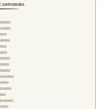
. САФРОНОВА
реевич
ндрович
говна
лавовна
евна
еевич
риевич
дрович
ерьевна
имировна
ьевна
ерьевна
овна
андрович
рович