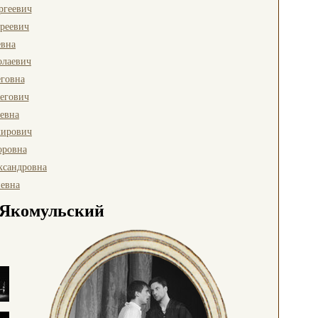
ргеевич
реевич
евна
олаевич
говна
егович
ьевна
мирович
оровна
ксандровна
евна
 Якомульский