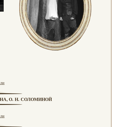
кли
НА, О. Н. СОЛОМИНОЙ
кли