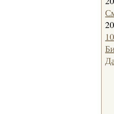
2
С
2
1
Б
Д