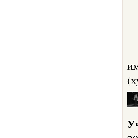
им
(х
У