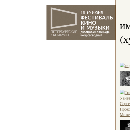
им
(х