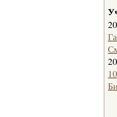
У
2
Г
С
2
1
Б