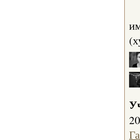
им
(х
У
2
Г