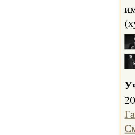
им
(х
У
2
Г
С