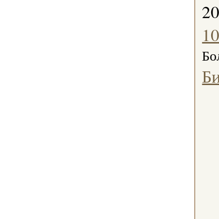
2
1
Бо
Б