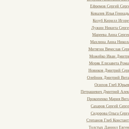
Ефремов Сергей Серг
Ковалев Илья Геннад
Козуб Кирилл Игоре
Лужин Никита Серге
Мареева Анна Серге
Махлина Анна Никол
Митягин Вячеслав Сер
Можейко Иван Дмитр
Моряк Елизавета Рома
Новиков Дмитрий Сер
Олейник Дмитрий Вита
Осипов Глеб Юрье
Петрашевич Дмитрий Алек
Прокопенко Мария Вита
Сахаров Сергей Серг
Сидорова Ольга Серг
Степанов Глеб Констан
Толстых Даниил Евген