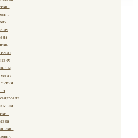
еевич
ьевич
вич
евич
евна
аевна
геевич
иевич
новна
геевич
льевич
вич
сандрович
льевна
еевич
еевна
тинович
ьевич