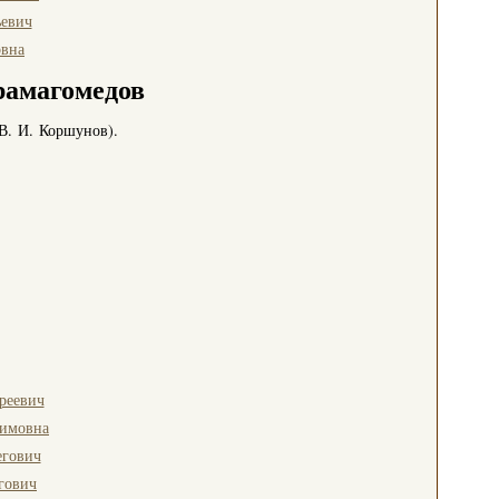
евич
овна
рамагомедов
В. И. Коршунов).
реевич
симовна
егович
гович