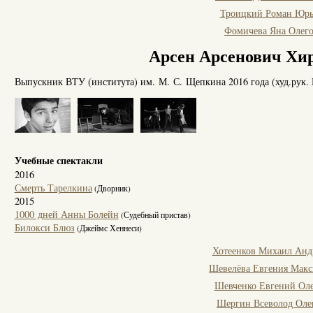
Троицкий Роман Юрь
Фомичева Яна Олег
Арсен Арсенович Хи
Выпускник ВТУ (института) им. М. С. Щепкина 2016 года (худ.рук. 
Учебные спектакли
2016
Смерть Тарелкина
(Дворник)
2015
1000 дней Анны Болейн
(Судебный пристав)
Билокси Блюз
(Джеймс Хеннеси)
Хотеенков Михаил Анд
Шевелёва Евгения Мак
Шевченко Евгений Ол
Шергин Всеволод Оле