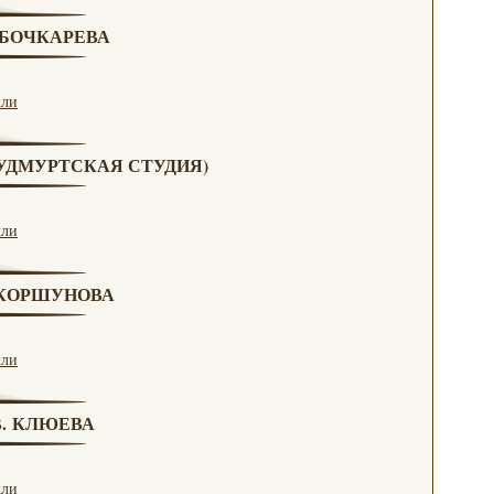
. БОЧКАРЕВА
кли
 (УДМУРТСКАЯ СТУДИЯ)
кли
. КОРШУНОВА
кли
 В. КЛЮЕВА
кли