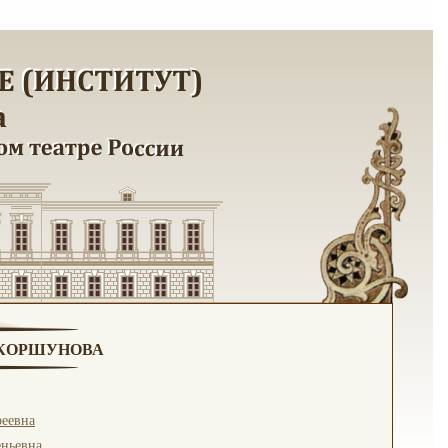
. КОРШУНОВА
еевна
еньевна