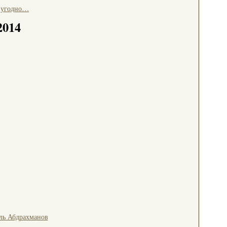
о угодно…
2014
ль Абдрахманов