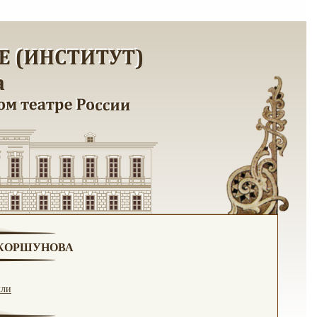
. КОРШУНОВА
кли