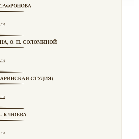
. САФРОНОВА
кли
НА, О. Н. СОЛОМИНОЙ
кли
(МАРИЙСКАЯ СТУДИЯ)
кли
 В. КЛЮЕВА
кли