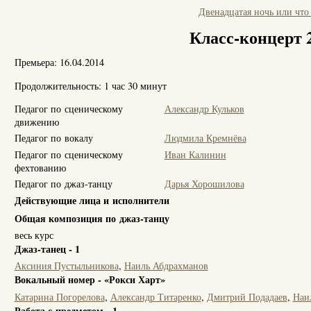
Двенадцатая ночь или чт
Класс-концерт 
Премьера: 16.04.2014
Продолжительность: 1 час 30 минут
Педагог по сценическому
Александр Кульков
движению
Педагог по вокалу
Людмила Кремнёва
Педагог по сценическому
Иван Калинин
фехтованию
Педагог по джаз-танцу
Дарья Хорошилова
Действующие лица и исполнители
Общая композиция по джаз-танцу
весь курс
Джаз-танец - 1
Аксиния Пустыльникова
,
Наиль Абдрахманов
Вокальный номер - «Рокси Харт»
Катарина Погорелова
,
Александр Титаренко
,
Дмитрий Подадаев
,
Наи
Работа с предметом - 1