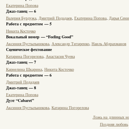
Екатерина Попова
Джаз-танец — 6
Валерия Бурдужа
,
Дмитрий Подадаев
,
Екатерина Попова
,
Дарья Сени
Работа с предметом — 5
Никита Косточко
Вокальный номер — “Feeling Good”
Аксиния Пустыльникова
,
Александр Титаренко
,
Наиль Абдрахманов
Сценическое фехтование
Катарина Погорелова
,
Анастасия Чуева
Джаз-танец — 7
Карнелина Шкарина
,
Никита Косточко
Работа с предметом — 6
Дмитрий Подадаев
Джаз-танец — 8
Екатерина Попова
Дуэт “Cabaret”
Аксиния Пустыльникова
,
Катарина Погорелова
Ложь на длинных н
Поздняя любовь