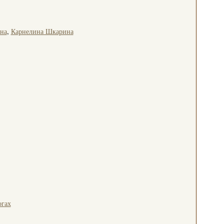
на
,
Карнелина Шкарина
огах