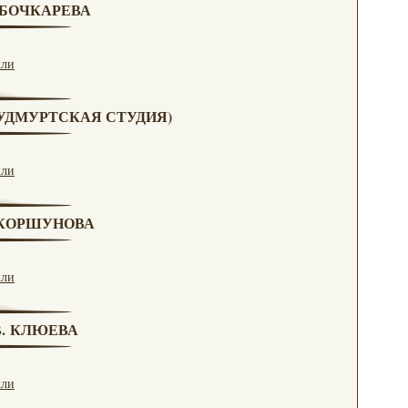
. БОЧКАРЕВА
кли
 (УДМУРТСКАЯ СТУДИЯ)
кли
. КОРШУНОВА
кли
 В. КЛЮЕВА
кли