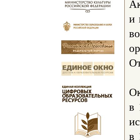
Ак
и 
в
ор
От
О
в 
ис
в 