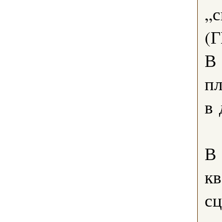
„с
(Г
В
пл
в 
В 
кв
сц