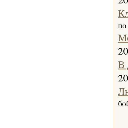
Кл
по
М
2
В 
2
Л
бо