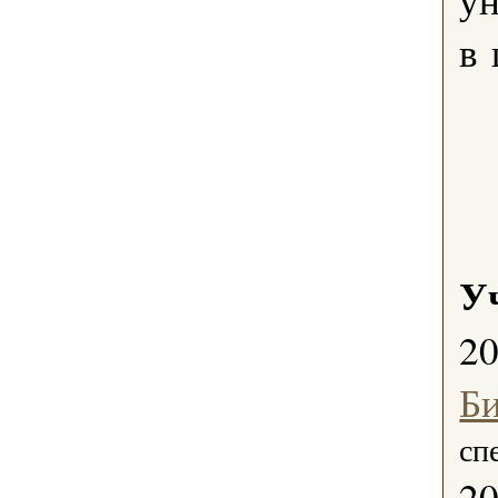
в 
У
2
Б
сп
2