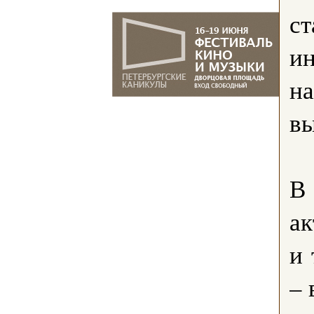
ст
ин
на
вы
В 
ак
и 
–