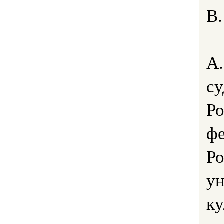
В.
А.
су
Ро
ф
Р
ун
ку