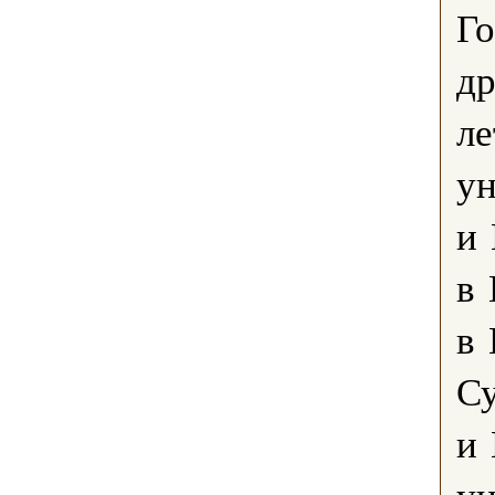
Го
др
л
ун
и 
в 
в 
Су
и
ун