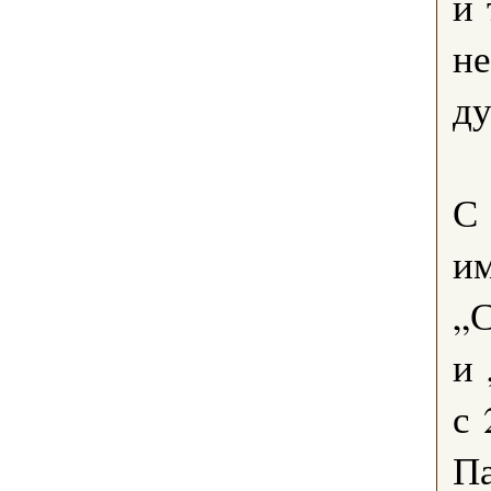
и 
не
ду
С 
и
„
и 
с 
Па