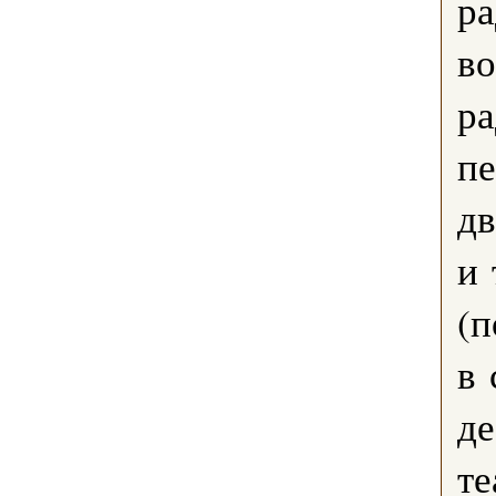
р
во
ра
пе
дв
и 
(п
в 
де
те