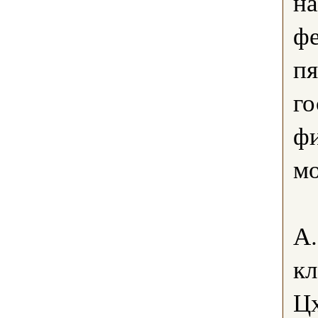
на
фе
пя
го
фи
мо
А.
кл
Цх