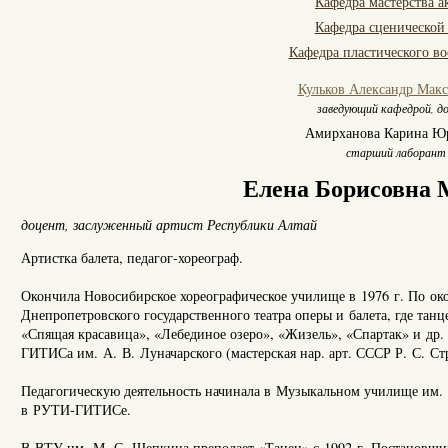
Кафедра мастерства а
Кафедра сценической
Кафедра пластического в
Кульков Александр Мак
заведующий кафедрой, д
Амирханова Карина Ю
старший лаборант
Елена Борисовна 
доцент,
заслуженный артист Республики Алтай
Артистка балета, педагог-хореограф.
Окончила Новосибирское хореографическое училище в 1976 г. По ок
Днепропетровского государственного театра оперы и балета, где тан
«Спящая красавица», «Лебединое озеро», «Жизель», «Спартак» и др. 
ГИТИСа им. А. В. Луначарского (мастерская нар. арт. СССР Р. С. Ст
Педагогическую деятельность начинала в Музыкальном училище им. 
в РУТИ-ГИТИСе.
В ВТУ им. М. С. Щепкина преподает «Танец» с 1992 г. Постановщи