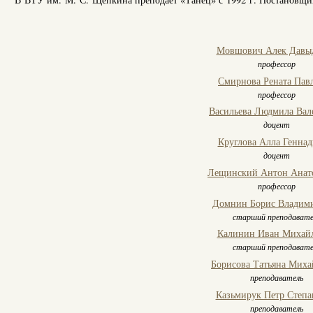
Мовшович Алек Давы
профессор
Смирнова Рената Пав
профессор
Васильева Людмила Вал
доцент
Круглова Алла Геннад
доцент
Лещинский Антон Анат
профессор
Домнин Борис Владим
старший преподавате
Калинин Иван Михай
старший преподавате
Борисова Татьяна Миха
преподаватель
Казьмирук Петр Степа
преподаватель