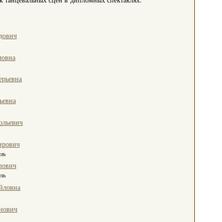
дович
ловна
ерьевна
ьевна
ольевич
ирович
ль
лович
ль
йловна
нович