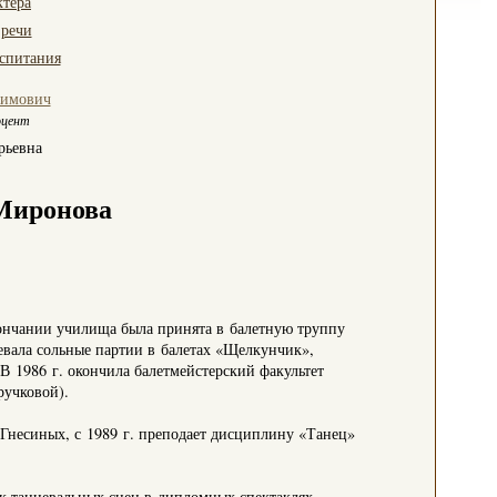
ктера
 речи
оспитания
симович
оцент
рьевна
Миронова
ончании училища была принята в балетную труппу
цевала сольные партии в балетах «Щелкунчик»,
В 1986 г. окончила балетмейстерский факультет
ручковой).
Гнесиных, с 1989 г. преподает дисциплину «Танец»
к танцевальных сцен в дипломных спектаклях.