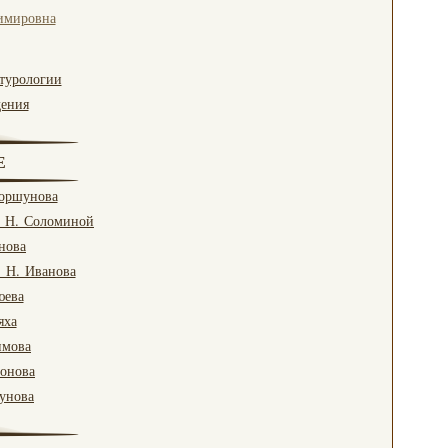
имировна
турологии
дения
Е
Коршунова
. Н. Соломиной
нова
. Н. Иванова
юева
яха
имова
ронова
гунова