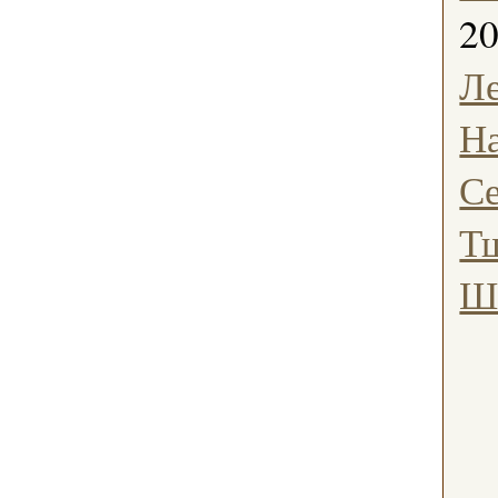
2
Л
Н
Се
Т
Ш