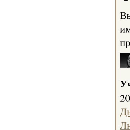
В
им
пр
У
2
Д
Л