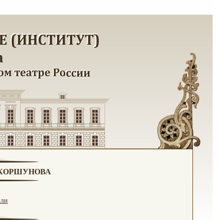
. КОРШУНОВА
кли