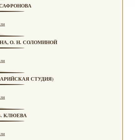
. САФРОНОВА
кли
НА, О. Н. СОЛОМИНОЙ
кли
(МАРИЙСКАЯ СТУДИЯ)
кли
 В. КЛЮЕВА
кли