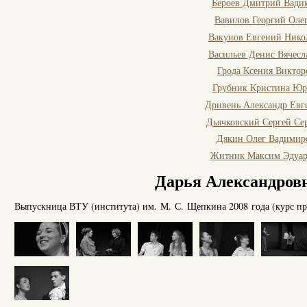
Бероев Дмитрий Вади
Вавилов Георгий Оле
Вакунов Евгений Нико
Васильев Денис Вячесл
Грода Ксения Виктор
Грубник Кристина Юр
Дривень Александр Евг
Дьячковский Сергей Се
Дякин Олег Вадимир
Житник Максим Эдуар
Дарья Александров
Выпускница ВТУ (института) им. М. С. Щепкина 2008 года (курс пр