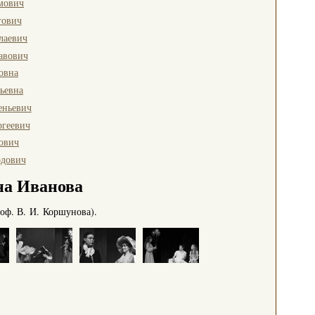
мович
гович
лаевич
авович
овна
ьевна
еньевич
ргеевич
ович
дович
на Иванова
оф. В. И. Коршунова).