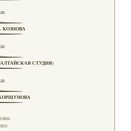
кли
Г. КОЗНОВА
кли
А (АЛТАЙСКАЯ СТУДИЯ)
кли
. КОРШУНОВА
говна
евич