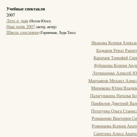
Учебные спектакли
2007
Лето и дым
(Нелли Юэлл)
Наш цирк 2007
(актер, актер)
Школа злословия
(Горничная, Леди Тизл)
Иванова Ксения Алекса
Кадыров Ренат Раши
Каратаев Тимофей Сер
Кубошова Ксения Анд
Литвиненко Алексей Ю
Мартьянов Михаил Алекс
Мирюкова Юлия Владим
Палагушкина Наталья Бо
Панфилов Дмитрий Вал
Потатуева Ольга Станис
Романенко Виктория Се
Роменкова Ксения Анат
Сапегина Алиса Анато