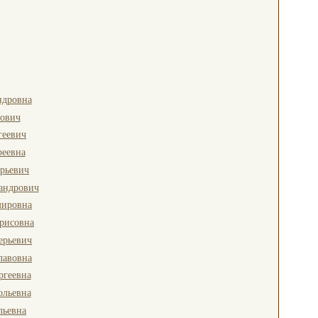
ндровна
тович
геевич
реевна
рьевич
андрович
ировна
рисовна
ерьевич
лавовна
ргеевна
ольевна
льевна