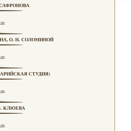
. САФРОНОВА
кли
НА, О. Н. СОЛОМИНОЙ
кли
(МАРИЙСКАЯ СТУДИЯ)
кли
 В. КЛЮЕВА
кли