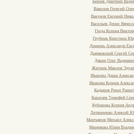
Бероев Дмитрий Вади
Вавилов Георгий Оле
Вакунов Евгений Нико
Васильев Денис Вячесл
Грода Ксения Виктор
Грубник Кристина Юр
Дривень Александр Евг
Дьячковский Сергей Се
Дякин Олег Вадимир
Житник Максим Эдуар
Иванова Дарья Алексан
Иванова Ксения Алекса
Кадыров Ренат Раши
Каратаев Тимофей Сер
Кубошова Ксения Анд
Литвиненко Алексей Ю
Мартьянов Михаил Алекс
Мирюкова Юлия Владим