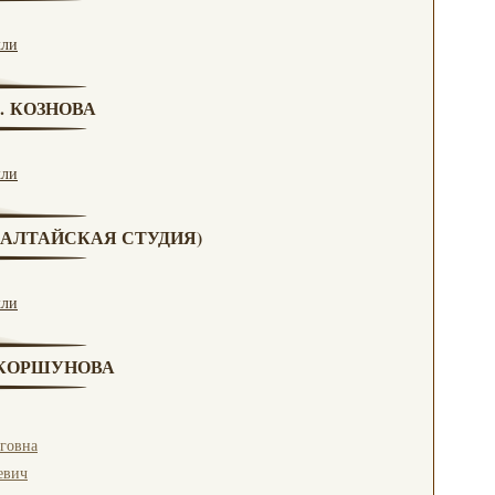
кли
Г. КОЗНОВА
кли
А (АЛТАЙСКАЯ СТУДИЯ)
кли
. КОРШУНОВА
говна
евич