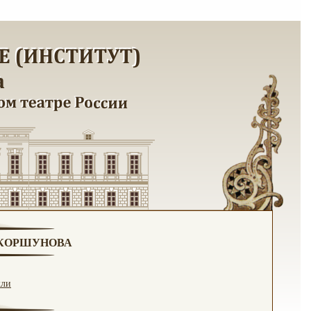
. КОРШУНОВА
кли