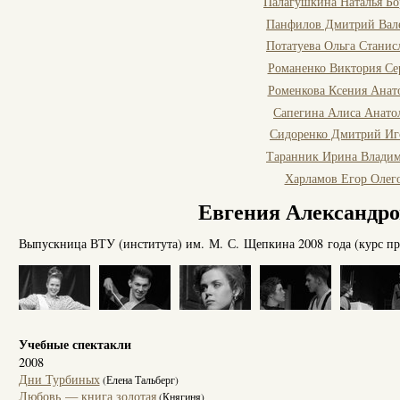
Палагушкина Наталья Бо
Панфилов Дмитрий Вал
Потатуева Ольга Станис
Романенко Виктория Се
Роменкова Ксения Анат
Сапегина Алиса Анато
Сидоренко Дмитрий Иг
Таранник Ирина Влади
Харламов Егор Олег
Евгения Александр
Выпускница ВТУ (института) им. М. С. Щепкина 2008 года (курс пр
Учебные спектакли
2008
Дни Турбиных
(Елена Тальберг)
Любовь — книга золотая
(Княгиня)