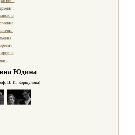
рисовна
ерьевич
лавовна
ргеевна
ольевна
льевна
оревич
мировна
ович
овна Юдина
оф. В. И. Коршунова).