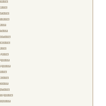
мович
гович
лаевич
авович
овна
ьевна
еньевич
ргеевич
ович
дович
дровна
ндровна
тович
геевич
реевна
рьевич
андрович
ировна