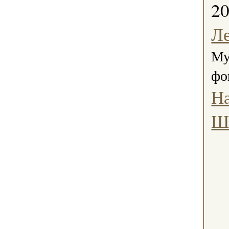
2
Л
Му
фо
Н
Ш