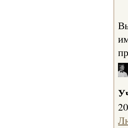
В
им
пр
У
2
Л