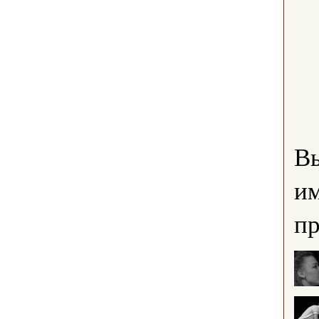
В
им
пр