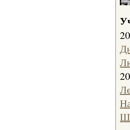
У
2
Д
Л
2
Л
Н
Ш